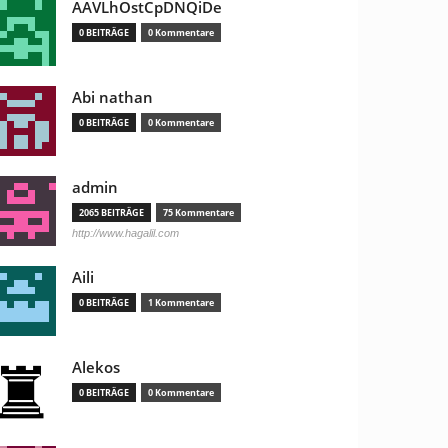
AAVLhOstCpDNQiDe
0 BEITRÄGE
0 Kommentare
Abi nathan
0 BEITRÄGE
0 Kommentare
admin
2065 BEITRÄGE
75 Kommentare
http://www.hagalil.com
Aili
0 BEITRÄGE
1 Kommentare
Alekos
0 BEITRÄGE
0 Kommentare