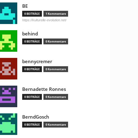
BE
0 BEITRÄGE
1 Kommentare
https://kulturelle-evolution.net/
behind
0 BEITRÄGE
0 Kommentare
bennycremer
0 BEITRÄGE
0 Kommentare
Bernadette Ronnes
0 BEITRÄGE
0 Kommentare
BerndGosch
0 BEITRÄGE
0 Kommentare