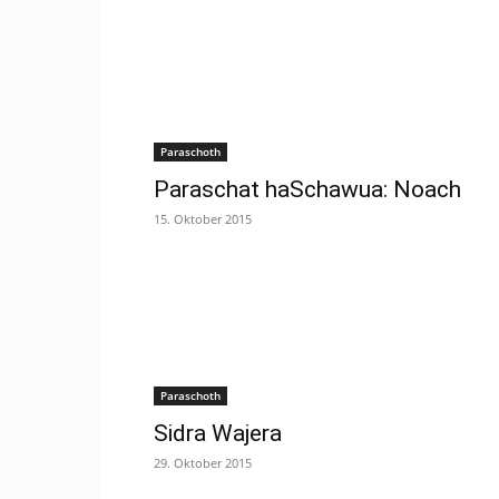
Paraschoth
Paraschat haSchawua: Noach
15. Oktober 2015
Paraschoth
Sidra Wajera
29. Oktober 2015