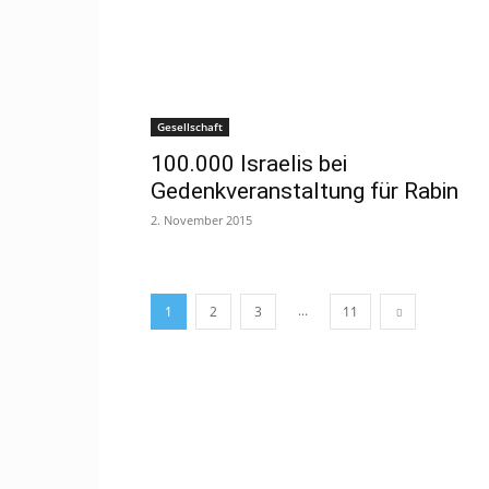
Gesellschaft
100.000 Israelis bei
Gedenkveranstaltung für Rabin
2. November 2015
...
1
2
3
11