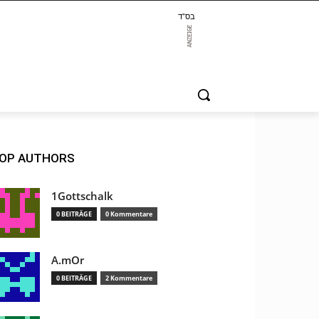
בס"ד
OP AUTHORS
1Gottschalk
0 BEITRÄGE
0 Kommentare
A.mOr
0 BEITRÄGE
2 Kommentare