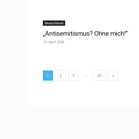
Deutschland
„Antisemitismus? Ohne mich!“
10. April 2026
...
1
2
3
45