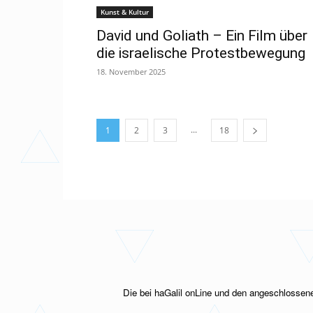
Kunst & Kultur
David und Goliath – Ein Film über
die israelische Protestbewegung
18. November 2025
...
1
2
3
18
Die bei haGalil onLine und den angeschlossene