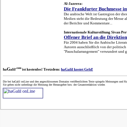
Al-Jazeera:
Die Frankfurter Buchmesse im
Die arabische Welt ist Gastregion der di
Medien steht die Bedeutung der Messe a
der Berichte und Kommentare...
Internationale Kulturstiftung Sivan Pe
Offener Brief an die Direkti
Für 2004 haben Sie die Arabische Litera
Autoren ausschließlich von der politisch
"Pauschalarrangement" verwundert und gib
.com
G
ha
alil
ist kostenlos! Trotzdem:
haGalil kostet Geld!
Die bei haGalil onLine und den angeschlossenen Domains veröffentlichten Texte spiegeln Meinungen und Ken
Sie geben nicht unbedingt die Meinung der Herausgeber bzw. der Gesamtredaktion wieder.