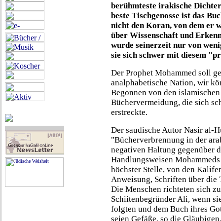
berühmteste irakische Dichter
beste Tischgenosse ist das Bu
nicht den Koran, von dem er w
über Wissenschaft und Erkenn
wurde seinerzeit nur von weni
sie sich schwer mit diesem "p
Der Prophet Mohammed soll ges
analphabetische Nation, wir k
Begonnen von den islamischen G
Büchervermeidung, die sich sc
erstreckte.
Der saudische Autor Nasir al-H
"Bücherverbrennung in der arab
negativen Haltung gegenüber de
Handlungsweisen Mohammeds z
höchster Stelle, von den Kalife
Anweisung, Schriften über die 
Die Menschen richteten sich zu
Schiitenbegründer Ali, wenn si
folgten und dem Buch ihres Go
seien Gefäße, so die Gläubigen,