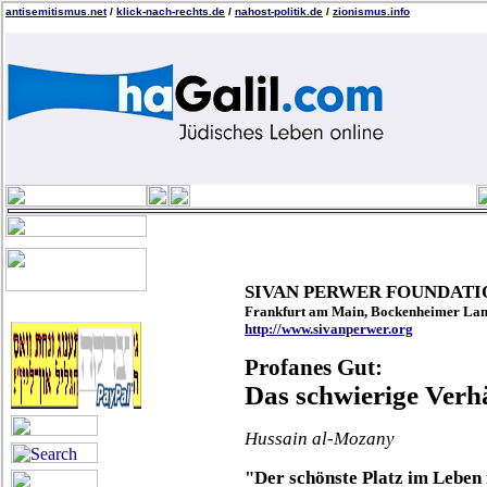
antisemitismus.net
/
klick-nach-rechts.de
/
nahost-politik.de
/
zionismus.info
SIVAN PERWER FOUNDATI
Frankfurt am Main, Bockenheimer Land
http://www.sivanperwer.org
Profanes Gut:
Das schwierige Verh
H
ussain al-Mozany
"Der schönste Platz im Leben i