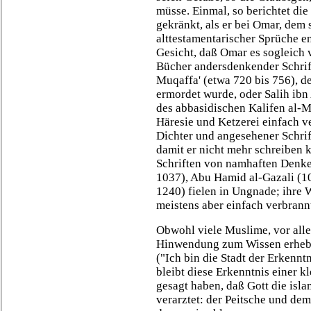
müsse. Einmal, so berichtet di
gekränkt, als er bei Omar, dem 
alttestamentarischer Sprüche e
Gesicht, daß Omar es sogleich 
Bücher andersdenkender Schrift
Muqaffa' (etwa 720 bis 756), d
ermordet wurde, oder Salih ibn
des abbasidischen Kalifen al-
Häresie und Ketzerei einfach ve
Dichter und angesehener Schrif
damit er nicht mehr schreiben k
Schriften von namhaften Denke
1037), Abu Hamid al-Gazali (10
1240) fielen in Ungnade; ihre 
meistens aber einfach verbrann
Obwohl viele Muslime, vor alle
Hinwendung zum Wissen erheb
("Ich bin die Stadt der Erkenntn
bleibt diese Erkenntnis einer k
gesagt haben, daß Gott die isl
verarztet: der Peitsche und de