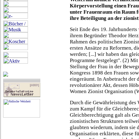
Körpervorstellung einen Frau
unter Frauenraum ein Raum fü
ihre Beteiligung an der zioni
Seit Ende des 19. Jahrhunderts 
ihrem Begründer Theodor Herzl
Rahmen des politischen Zionis
ersten Ansätze zu Reformen, d
werden; [...] wir haben das glei
Programme festgelegt". (2) Mit
Stellung der Frau in der Bewegu
Kongress 1898 den Frauen sowo
eingeräumt. In Anbetracht der 
revolutionärer Akt, dessen Höh
Women Zionist Organisation (W.
Durch die Gewährleistung des W
zum Kampf für die Gleichberec
Gleichberechtigung galt als Ges
zionistischen Strukturen teilw
glaubten wiederum, indem sie 
Organisation erklärten, diese 