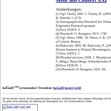
Mehr aus Context XXI
Anmerkungen:
(1) Vgl. Choluj 2001:3. Choluj, B., (200
In: Katedra 1, (2-5).
(2) Stenographisches Protokoll der Verh
Folgenden Protokoll genannt.
(3) Ewa 1928/9: 4
(4) Protokoll 11. Kongress 1913: 178f.
(5) Vgl. Ortner 1996: 1ff. Ortner, S. B., 
of Culture, Boston
(6) Rakovsky 2002:48. Rakovsky, P., (20
Zionist feminist in Poland, Bloomington, 
(7) Ewa 1929/2: 1.
(8) Moszkiewiczowa 1938: 2. Moszkiewicz
F., (Hrsg.), Nasza Droga. Jednodniówka, 
(9) Ewa 1928/20: 1.
(10) Protokoll 14. Kongress 1925: 84.
.com
G
ha
alil
ist kostenlos! Trotzdem:
haGalil kostet Geld!
Die bei haGalil onLine und den angeschlossenen Domains veröffentlichten Texte spiegeln Meinungen und Ken
Sie geben nicht unbedingt die Meinung der Herausgeber bzw. der Gesamtredaktion wieder.