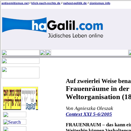
antisemitismus.net
/
klick-nach-rechts.de
/
nahost-politik.de
/
zionismus.info
Auf zweierlei Weise benac
Frauenräume in der 
Weltorganisation (1
Von Agnieszka Oleszak
Context XXI 5-6/2005
FRAUENRAUM – das kann ein Z
Weiterhin können Verhaltens