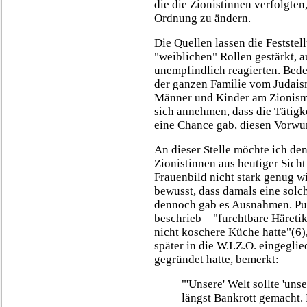
die die Zionistinnen verfolgten
Ordnung zu ändern.
Die Quellen lassen die Feststel
"weiblichen" Rollen gestärkt, 
unempfindlich reagierten. Bede
der ganzen Familie vom Judaism
Männer und Kinder am Zionismu
sich annehmen, dass die Tätigk
eine Chance gab, diesen Vorwu
An dieser Stelle möchte ich de
Zionistinnen aus heutiger Sicht
Frauenbild nicht stark genug wi
bewusst, dass damals eine solc
dennoch gab es Ausnahmen. Puah
beschrieb – "furchtbare Häretik
nicht koschere Küche hatte"(6),
später in die W.I.Z.O. eingegl
gegründet hatte, bemerkt:
"'Unsere' Welt sollte 'uns
längst Bankrott gemacht. D