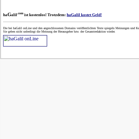
.com
G
ha
alil
ist kostenlos! Trotzdem:
haGalil kostet Geld!
Die bei haGalil onLine und den angeschlossenen Domains veröffentlichten Texte spiegeln Meinungen und Ken
Sie geben nicht unbedingt die Meinung der Herausgeber bzw. der Gesamtredaktion wieder.