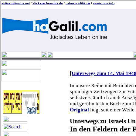
antisemitismus.net
/
klick-nach-rechts.de
/
nahost-politik.de
/
zionismus.info
[
Unterwegs zum 14. Mai 194
In unsere Reihe mit Berichten 
sprachiger Zeitzeugen zur Ents
selbstverständlich auch Auszü
und gerühmtesten Buch zum U
Original
liegt seit einer Weil
Unterwegs zu Israels U
In den Feldern der P