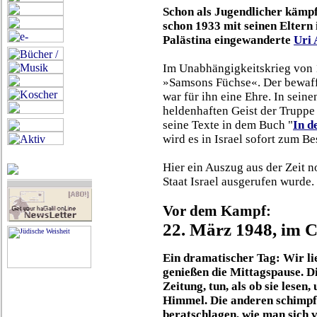
Schon als Jugendlicher kämpf
schon 1933 mit seinen Eltern
Palästina eingewanderte
Uri 
Im Unabhängigkeitskrieg von 1
»Samsons Füchse«. Der bewaffn
war für ihn eine Ehre. In sein
heldenhaften Geist der Truppe 
seine Texte in dem Buch "
In d
wird es in Israel sofort zum Bes
Hier ein Auszug aus der Zeit 
Staat Israel ausgerufen wurde.
Vor dem Kampf:
22. März 1948, im
Ein dramatischer Tag: Wir li
genießen die Mittagspause. Di
Zeitung, tun, als ob sie lesen
Himmel. Die anderen schimpf
beratschlagen, wie man sich