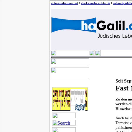
antisemitismus.net
/
klick-nach-rechts.de
/
nahost-politi
Seit Se
Fast 
Zu den mo
werden di
Hinweise 
Auch heute
Terrorist 
palästinen