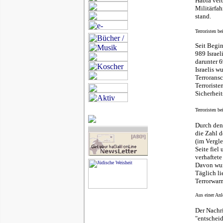
Habla verb
Militärfa
stand.
Terroristen b
Seit Begi
989 Israel
darunter 6
Israelis w
Terrorans
Terroriste
Sicherheit
Terroristen b
Durch den 
die Zahl 
(im Vergle
Seite fiel
verhaftete
Davon wur
Täglich l
Terrorwarn
Aus einer Anl
Der Nachr
"entscheid