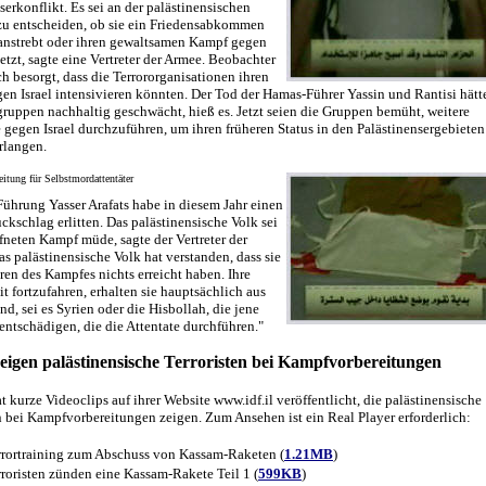
serkonflikt. Es sei an der palästinensischen
zu entscheiden, ob sie ein Friedensabkommen
 anstrebt oder ihren gewaltsamen Kampf gegen
tsetzt, sagte eine Vertreter der Armee. Beobachter
ch besorgt, dass die Terrororganisationen ihren
n Israel intensivieren könnten. Der Tod der Hamas-Führer Yassin und Rantisi hätt
gruppen nachhaltig geschwächt, hieß es. Jetzt seien die Gruppen bemüht, weitere
gegen Israel durchzuführen, um ihren früheren Status in den Palästinensergebieten
rlangen.
eitung für Selbstmordattentäter
ührung Yasser Arafats habe in diesem Jahr einen
ckschlag erlitten. Das palästinensische Volk sei
neten Kampf müde, sagte der Vertreter der
s palästinensische Volk hat verstanden, dass sie
hren des Kampfes nichts erreicht haben. Ihre
it fortzufahren, erhalten sie hauptsächlich aus
d, sei es Syrien oder die Hisbollah, die jene
 entschädigen, die die Attentate durchführen."
zeigen palästinensische Terroristen bei Kampfvorbereitungen
t kurze Videoclips auf ihrer Website www.idf.il veröffentlicht, die palästinensische
n bei Kampfvorbereitungen zeigen. Zum Ansehen ist ein Real Player erforderlich:
rrortraining zum Abschuss von Kassam-Raketen (
1.21MB
)
rroristen zünden eine Kassam-Rakete Teil 1 (
599KB
)