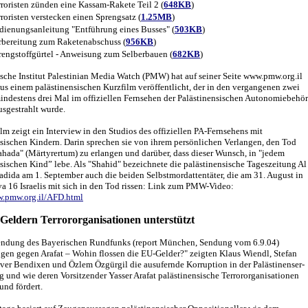
rroristen zünden eine Kassam-Rakete Teil 2 (
648KB
)
rroristen verstecken einen Sprengsatz (
1.25MB
)
dienungsanleitung "Entführung eines Busses" (
503KB
)
rbereitung zum Raketenabschuss (
956KB
)
rengstoffgürtel - Anweisung zum Selberbauen (
682KB
)
ische Institut Palestinian Media Watch (PMW) hat auf seiner Seite www.pmw.org.il
s einem palästinensischen Kurzfilm veröffentlicht, der in den vergangenen zwei
ndestens drei Mal im offiziellen Fernsehen der Palästinensischen Autonomiebehö
sgestrahlt wurde.
lm zeigt ein Interview in den Studios des offiziellen PA-Fernsehens mit
sischen Kindern. Darin sprechen sie von ihrem persönlichen Verlangen, den Tod
hada" (Märtyrertum) zu erlangen und darüber, dass dieser Wunsch, in "jedem
sischen Kind” lebe. Als "Shahid" bezeichnete die palästinensische Tageszeitung Al
adida am 1. September auch die beiden Selbstmordattentäter, die am 31. August in
a 16 Israelis mit sich in den Tod rissen: Link zum PMW-Video:
w.pmw.org.il/AFD.html
Geldern Terrororganisationen unterstützt
Sendung des Bayerischen Rundfunks (report München, Sendung vom 6.9.04)
ngen gegen Arafat – Wohin flossen die EU-Gelder?" zeigten Klaus Wiendl, Stefan
iver Bendixen und Özlem Özgürgil die ausufernde Korruption in der Palästinenser-
 und wie deren Vorsitzender Yasser Arafat palästinensische Terrororganisationen
 und fördert.