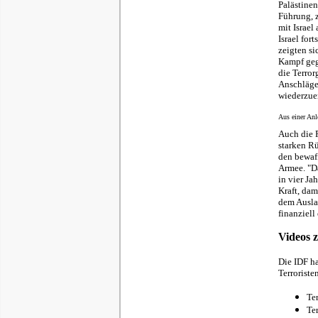
Palästinen
Führung, 
mit Israel
Israel for
zeigten si
Kampf gege
die Terror
Anschläge 
wiederzue
Aus einer Anl
Auch die F
starken Rü
den bewaff
Armee. "Da
in vier Ja
Kraft, dam
dem Auslan
finanziell
Videos 
Die IDF ha
Terroriste
Te
Te