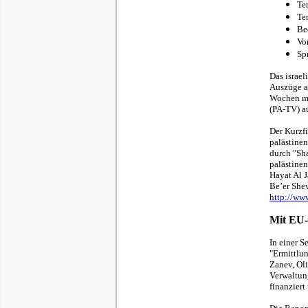
Te
Te
Be
Vo
Sp
Das israel
Auszüge au
Wochen mi
(PA-TV) au
Der Kurzfi
palästinen
durch "Sha
palästinen
Hayat Al J
Be’er Shev
http://ww
Mit EU-
In einer 
"Ermittlu
Zanev, Ol
Verwaltung
finanziert