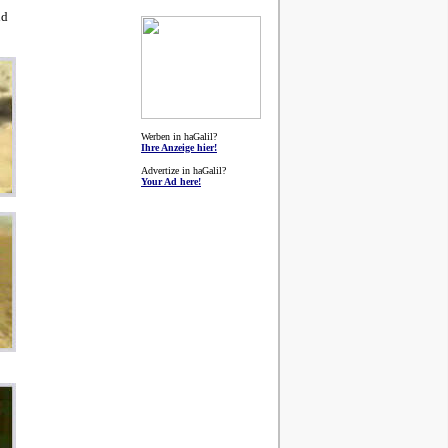
nd
Werben in haGalil?
Ihre Anzeige hier!
Advertize in haGalil?
Your Ad here!