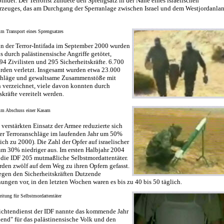
indet. Der Terrorist zündete den Sprengsatz in der Nähe eines israelischen
hrzeuges, das am Durchgang der Sperranlage zwischen Israel und dem Westjordanla
eim Transport eines Sprengsatzes
nn der Terror-Intifada im September 2000 wurden
is durch palästinensische Angriffe getötet,
94 Zivilisten und 295 Sicherheitskräfte. 6.700
urden verletzt. Insgesamt wurden etwa 23.000
chläge und gewaltsame Zusammenstöße mit
n verzeichnet, viele davon konnten durch
skräfte vereitelt werden.
eim Abschuss einer Kasam
verstärkten Einsatz der Armee reduzierte sich
der Terroranschläge im laufenden Jahr um 50%
ich zu 2000). Die Zahl der Opfer auf israelischer
 um 30% niedriger aus. Im ersten Halbjahr 2004
 die IDF 205 mutmaßliche Selbstmordattentäter.
den zwölf auf dem Weg zu ihren Opfern gefasst.
iegen den Sicherheitskräften Dutzende
ungen vor, in den letzten Wochen waren es bis zu 40 bis 50 täglich.
eitung für Selbstmordattentäter
ichtendienst der IDF nannte das kommende Jahr
end" für das palästinensische Volk und den