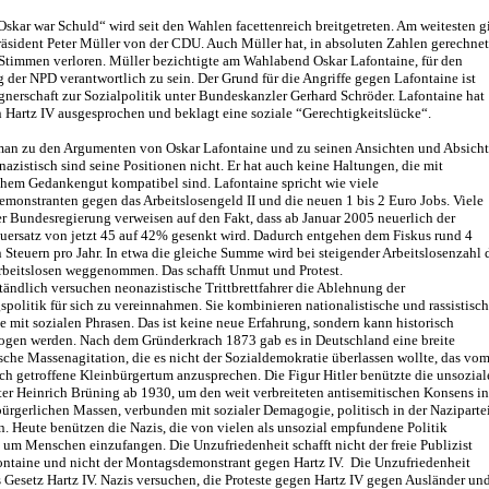
skar war Schuld“ wird seit den Wahlen facettenreich breitgetreten. Am weitesten g
äsident Peter Müller von der CDU. Auch Müller hat, in absoluten Zahlen gerechnet
 Stimmen verloren. Müller bezichtigte am Wahlabend Oskar Lafontaine, für den
 der NPD verantwortlich zu sein. Der Grund für die Angriffe gegen Lafontaine ist
nerschaft zur Sozialpolitik unter Bundeskanzler Gerhard Schröder. Lafontaine hat
 Hartz IV ausgesprochen und beklagt eine soziale “Gerechtigkeitslücke“.
man zu den Argumenten von Oskar Lafontaine und zu seinen Ansichten und Absich
nazistisch sind seine Positionen nicht. Er hat auch keine Haltungen, die mit
chem Gedankengut kompatibel sind. Lafontaine spricht wie viele
monstranten gegen das Arbeitslosengeld II und die neuen 1 bis 2 Euro Jobs. Viele
er Bundesregierung verweisen auf den Fakt, dass ab Januar 2005 neuerlich der
euersatz von jetzt 45 auf 42% gesenkt wird. Dadurch entgehen dem Fiskus rund 4
 Steuern pro Jahr. In etwa die gleiche Summe wird bei steigender Arbeitslosenzahl 
rbeitslosen weggenommen. Das schafft Unmut und Protest.
tändlich versuchen neonazistische Trittbrettfahrer die Ablehnung der
politik für sich zu vereinnahmen. Sie kombinieren nationalistische und rassistisc
mit sozialen Phrasen. Das ist keine neue Erfahrung, sondern kann historisch
ogen werden. Nach dem Gründerkrach 1873 gab es in Deutschland eine breite
sche Massenagitation, die es nicht der Sozialdemokratie überlassen wollte, das vo
h getroffene Kleinbürgertum anzusprechen. Die Figur Hitler benützte die unsozial
ter Heinrich Brüning ab 1930, um den weit verbreiteten antisemitischen Konsens in
ürgerlichen Massen, verbunden mit sozialer Demagogie, politisch in der Naziparte
. Heute benützen die Nazis, die von vielen als unsozial empfundene Politik
 um Menschen einzufangen. Die Unzufriedenheit schafft nicht der freie Publizist
ontaine und nicht der Montagsdemonstrant gegen Hartz IV. Die Unzufriedenheit
s Gesetz Hartz IV. Nazis versuchen, die Proteste gegen Hartz IV gegen Ausländer un