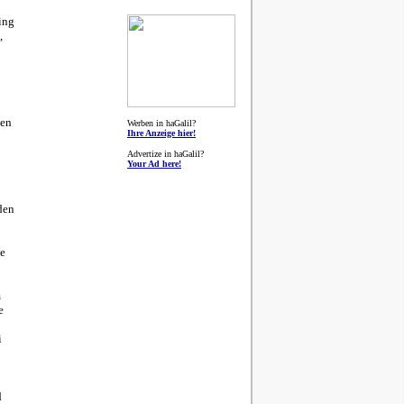
ing
,
ten
Werben in haGalil?
Ihre Anzeige hier!
Advertize in haGalil?
Your Ad here!
den
he
m
e
i
d