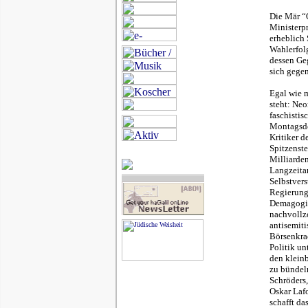
Die Mär “O
Ministerpr
erheblich
Wahlerfolg
dessen Geg
sich gegen
Egal wie 
steht: Neo
faschistis
Montagsde
Kritiker d
Spitzenst
Milliarden
Langzeita
Selbstvers
Regierungs
Demagogie 
nachvollz
antisemiti
Börsenkrac
Politik un
den kleinb
zu bündeln
Schröders,
Oskar Laf
schafft da