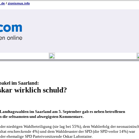
k.de
/
zionismus.info
akel im Saarland:
skar wirklich schuld?
Landtagswahlen im Saarland am 5. September gab es neben betroffenen
n die seltsamsten und abwegigsten Kommentare.
der niedrigen Wahlbeteiligung (sie lag bei 55%), dem Wahlerfolg der neonazistisc
ltat erschreckende 4%) und dem Wahldesaster der SPD (die SPD verlor 14%) war
 der ehemalige SPD Parteivorsitzende Oskar Lafontaine.