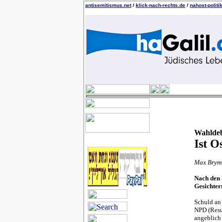
antisemitismus.net
/
klick-nach-rechts.de
/
nahost-politi
Wahldeb
Ist O
Max Brym
Nach den 
Gesichter
Schuld an 
NPD (Resu
angeblich