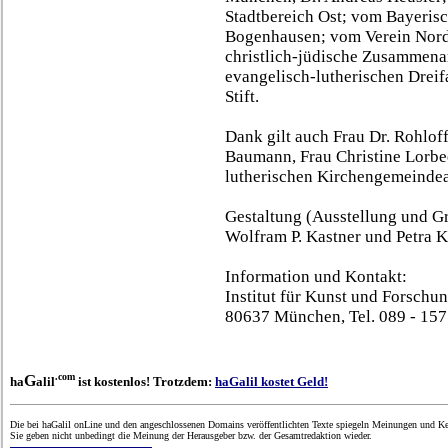
Stadtbereich Ost; vom Bayeris
Bogenhausen; vom Verein NordO
christlich-jüdische Zusammenar
evangelisch-lutherischen Drei
Stift.
Dank gilt auch Frau Dr. Rohlof
Baumann, Frau Christine Lorbe
lutherischen Kirchengemeindeam
Gestaltung (Ausstellung und Gr
Wolfram P. Kastner und Petra 
Information und Kontakt:
Institut für Kunst und Forschung
80637 München, Tel. 089 - 157
.com
G
ha
alil
ist kostenlos! Trotzdem:
haGalil kostet Geld!
Die bei haGalil onLine und den angeschlossenen Domains veröffentlichten Texte spiegeln Meinungen und Ken
Sie geben nicht unbedingt die Meinung der Herausgeber bzw. der Gesamtredaktion wieder.