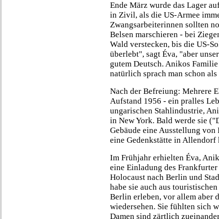
Ende März wurde das Lager auf
in Zivil, als die US-Armee imm
Zwangsarbeiterinnen sollten noc
Belsen marschieren - bei Ziege
Wald verstecken, bis die US-So
überlebt", sagt Éva, "aber unser
gutem Deutsch. Anikos Familie
natürlich sprach man schon als
Nach der Befreiung: Mehrere Eh
Aufstand 1956 - ein pralles Le
ungarischen Stahlindustrie, Ani
in New York. Bald werde sie ("
Gebäude eine Ausstellung von B
eine Gedenkstätte in Allendorf 
Im Frühjahr erhielten Éva, A
eine Einladung des Frankfurter 
Holocaust nach Berlin und Stad
habe sie auch aus touristisc
Berlin erleben, vor allem aber
wiedersehen. Sie fühlten sich w
Damen sind zärtlich zueinander,