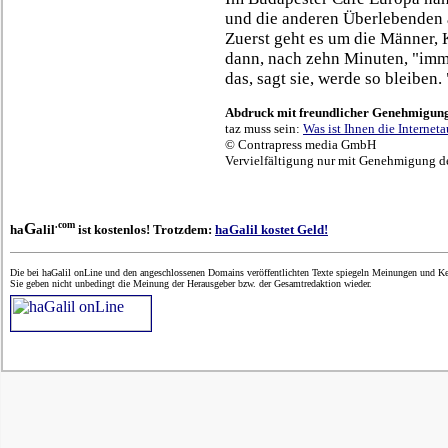
und die anderen Überlebenden 
Zuerst geht es um die Männer, 
dann, nach zehn Minuten, "imm
das, sagt sie, werde so bleiben.
Abdruck mit freundlicher Genehmigung d
taz muss sein:
Was ist Ihnen die Interneta
© Contrapress media GmbH
Vervielfältigung nur mit Genehmigung de
.com
G
ha
alil
ist kostenlos! Trotzdem:
haGalil kostet Geld!
Die bei haGalil onLine und den angeschlossenen Domains veröffentlichten Texte spiegeln Meinungen und Ken
Sie geben nicht unbedingt die Meinung der Herausgeber bzw. der Gesamtredaktion wieder.