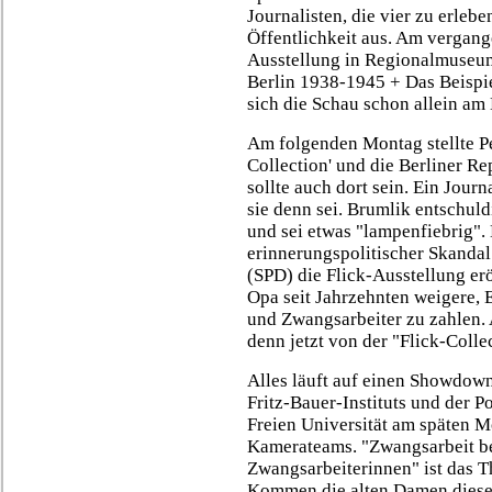
Journalisten, die vier zu erlebe
Öffentlichkeit aus. Am vergan
Ausstellung in Regionalmuseum
Berlin 1938-1945 + Das Beispie
sich die Schau schon allein am
Am folgenden Montag stellte Pe
Collection' und die Berliner Repu
sollte auch dort sein. Ein Journ
sie denn sei. Brumlik entschuld
und sei etwas "lampenfiebrig". E
erinnerungspolitischer Skanda
(SPD) die Flick-Ausstellung er
Opa seit Jahrzehnten weigere,
und Zwangsarbeiter zu zahlen.
denn jetzt von der "Flick-Colle
Alles läuft auf einen Showdown
Fritz-Bauer-Instituts und der P
Freien Universität am späten 
Kamerateams. "Zwangsarbeit be
Zwangsarbeiterinnen" ist das T
Kommen die alten Damen dies