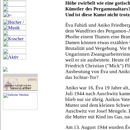
Höhe zwirbelt wie eine gotisc
Künstler des Pergamonaltars
Und ist diese Kunst nicht tro
Éva Fahidi und Aniko Friedber
dem Wandfries des Pergamon-Alt
Phoibe einem Titanen eine Bran
Damen können etwas erzählen v
Brutalität und Vergebung. Vor 
Ungarinnen Zwangsarbeiterinnen
weil er sie ausbeutete. Heute 
Friedrich Christian ("Mick") Fl
Ausbeutung von Éva und Aniko
das Ischtar-Tor?
Aniko war 16, Éva 19 Jahre alt
Juli 1944 nach Auschwitz kamen
blieb nur sie übrig. Anikos Vat
Mutter und dem kleinen Schwes
Auschwitz vor Josef Mengele. D
die Mutter mit Kind ins Gas, na
Am 13. August 1944 wurden Éva