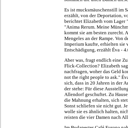
Es ist mucksmäuschenstill im Sa
erzählt, von der Deportation, v
berichtet Elizabeth vom Lager
"Anima Rerum. Meine Münchmühl
kommt sie am besten zurecht. A
Mengeles an der Rampe. Von de
Imperium kaufte, erhielten sie 
Entschädigung, erzählt Éva - 4
Aber was, fragt endlich eine Zu
Flick-Collection? Elizabeth sa
nachfragen, woher das Geld kom
not the right people to ask." Év
sich, dass in 20 Jahren in der 
der stehe: Für diese Ausstellun
Allendorf geschuftet. Zu Hause,
die Mahnung erhalten, sich ste
Sonst schliefen sie nicht gut. J
wolle sie es ähnlich halten, nic
reisten die vier Damen nach Al
Im Budapester Café Europa nahe