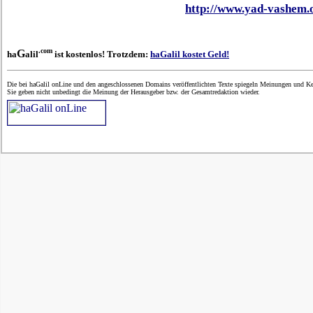
http://www.yad-vashem.o
.com
G
ha
alil
ist kostenlos! Trotzdem:
haGalil kostet Geld!
Die bei haGalil onLine und den angeschlossenen Domains veröffentlichten Texte spiegeln Meinungen und Ken
Sie geben nicht unbedingt die Meinung der Herausgeber bzw. der Gesamtredaktion wieder.