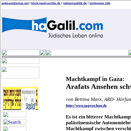
antisemitismus.net
/
klick-nach-rechts.de
/
nahost-politik.de
/
zionismus.info
Machtkampf in Gaza:
Arafats Ansehen sch
von Bettina Marx, ARD- Hörfun
http://www.tagesschau.de
Es ist ein bitterer Machtkampf
palästinensische Autonomiebe
Machtkampf zwischen verschi