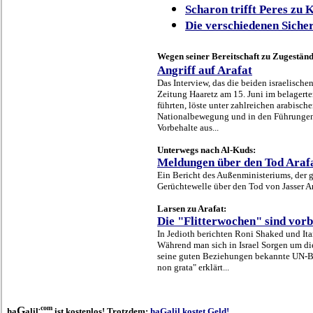
Scharon trifft Peres zu 
Die verschiedenen Siche
Wegen seiner Bereitschaft zu Zugeständ
Angriff auf Arafat
Das Interview, das die beiden israelisch
Zeitung Haaretz am 15. Juni im belagerte
führten, löste unter zahlreichen arabische
Nationalbewegung und in den Führungen
Vorbehalte aus...
Unterwegs nach Al-Kuds:
Meldungen über den Tod Arafa
Ein Bericht des Außenministeriums, der g
Gerüchtewelle über den Tod von Jasser Ara
Larsen zu Arafat:
Die "Flitterwochen" sind vorb
In Jedioth berichten Roni Shaked und It
Während man sich in Israel Sorgen um die 
seine guten Beziehungen bekannte UN-Be
non grata" erklärt...
.com
G
ha
alil
ist kostenlos! Trotzdem:
haGalil kostet Geld!