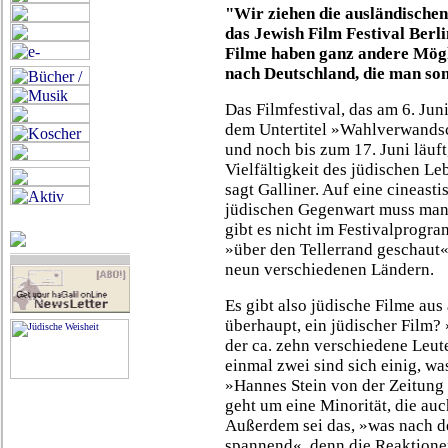
"Wir ziehen die ausländischen 
das Jewish Film Festival Berli
Filme haben ganz andere Mögl
nach Deutschland, die man sons
Das Filmfestival, das am 6. Ju
dem Untertitel »Wahlverwands
und noch bis zum 17. Juni läuf
Vielfältigkeit des jüdischen Le
sagt Galliner. Auf eine cineast
jüdischen Gegenwart muss man h
gibt es nicht im Festivalprogra
»über den Tellerrand geschaut
neun verschiedenen Ländern.
Es gibt also jüdische Filme aus 
überhaupt, ein jüdischer Film? 
der ca. zehn verschiedene Leut
einmal zwei sind sich einig, was
»Hannes Stein von der Zeitung 
geht um eine Minorität, die auc
Außerdem sei das, »was nach de
spannend«, denn die Reaktione