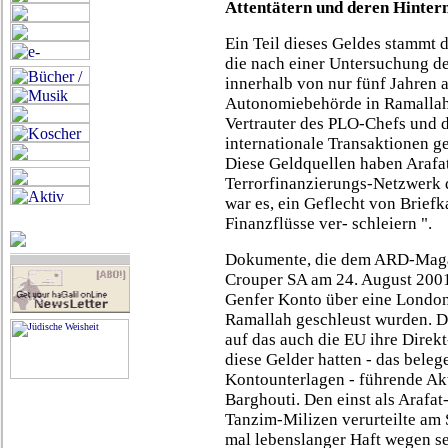
Attentätern und deren Hinter
Ein Teil dieses Geldes stammt 
die nach einer Untersuchung d
innerhalb von nur fünf Jahren 
Autonomiebehörde in Ramallah
Vertrauter des PLO-Chefs und d
internationale Transaktionen 
Diese Geldquellen haben Arafat
Terrorfinanzierungs-Netzwerk 
war es, ein Geflecht von Brief
Finanzflüsse ver- schleiern ".
Dokumente, die dem ARD-Magaz
Crouper SA am 24. August 200
Genfer Konto über eine Londo
Ramallah geschleust wurden. Do
auf das auch die EU ihre Direkt-
diese Gelder hatten - das bele
Kontounterlagen - führende Ak
Barghouti. Den einst als Arafa
Tanzim-Milizen verurteilte am S
mal lebenslanger Haft wegen se