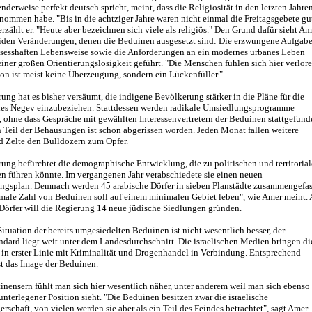
nderweise perfekt deutsch spricht, meint, dass die Religiosität in den letzten Jahre
nommen habe. "Bis in die achtziger Jahre waren nicht einmal die Freitagsgebete gu
erzählt er. "Heute aber bezeichnen sich viele als religiös." Den Grund dafür sieht Am
piden Veränderungen, denen die Beduinen ausgesetzt sind: Die erzwungene Aufgab
htsesshaften Lebensweise sowie die Anforderungen an ein modernes urbanes Leben
iner großen Orientierungslosigkeit geführt. "Die Menschen fühlen sich hier verlore
on ist meist keine Überzeugung, sondern ein Lückenfüller."
ung hat es bisher versäumt, die indigene Bevölkerung stärker in die Pläne für die
es Negev einzubeziehen. Stattdessen werden radikale Umsiedlungsprogramme
 ohne dass Gespräche mit gewählten Interessenvertretern der Beduinen stattgefund
 Teil der Behausungen ist schon abgerissen worden. Jeden Monat fallen weitere
d Zelte den Bulldozern zum Opfer.
ung befürchtet die demographische Entwicklung, die zu politischen und territoria
n führen könnte. Im vergangenen Jahr verabschiedete sie einen neuen
ngsplan. Demnach werden 45 arabische Dörfer in sieben Planstädte zusammengefas
male Zahl von Beduinen soll auf einem minimalen Gebiet leben", wie Amer meint.
 Dörfer will die Regierung 14 neue jüdische Siedlungen gründen.
ituation der bereits umgesiedelten Beduinen ist nicht wesentlich besser, der
dard liegt weit unter dem Landesdurchschnitt. Die israelischen Medien bringen di
in erster Linie mit Kriminalität und Drogenhandel in Verbindung. Entsprechend
st das Image der Beduinen.
inensern fühlt man sich hier wesentlich näher, unter anderem weil man sich ebenso
 unterlegener Position sieht. "Die Beduinen besitzen zwar die israelische
erschaft, von vielen werden sie aber als ein Teil des Feindes betrachtet", sagt Amer.