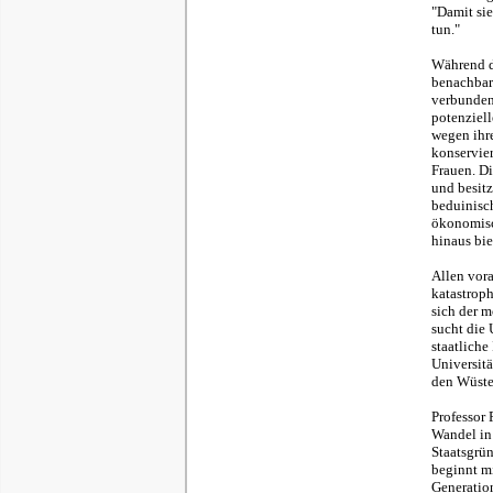
"Damit sie
tun."
Während d
benachbart
verbunden
potenziell
wegen ihre
konservier
Frauen. D
und besitz
beduinisch
ökonomisch
hinaus bi
Allen vora
katastroph
sich der 
sucht die 
staatliche
Universitä
den Wüste
Professor
Wandel in 
Staatsgrün
beginnt mi
Generation