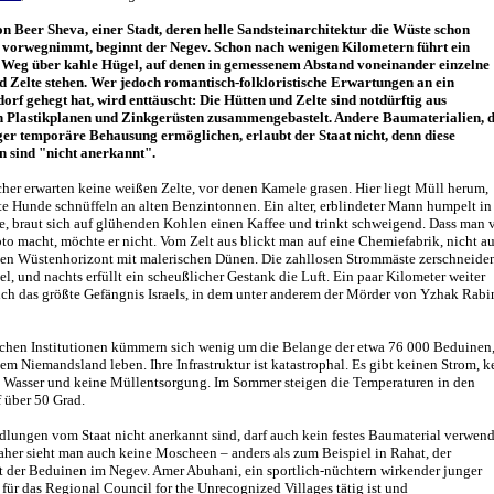
on Beer Sheva, einer Stadt, deren helle Sandsteinarchitektur die Wüste schon
h vorwegnimmt, beginnt der Negev. Schon nach wenigen Kilometern führt ein
 Weg über kahle Hügel, auf denen in gemessenem Abstand voneinander einzelne
d Zelte stehen. Wer jedoch romantisch-folkloristische Erwartungen an ein
orf gehegt hat, wird enttäuscht: Die Hütten und Zelte sind notdürftig aus
 Plastikplanen und Zinkgerüsten zusammengebastelt. Andere Baumaterialien, d
ger temporäre Behausung ermöglichen, erlaubt der Staat nicht, denn diese
n sind "nicht anerkannt".
her erwarten keine weißen Zelte, vor denen Kamele grasen. Hier liegt Müll herum,
e Hunde schnüffeln an alten Benzintonnen. Ein alter, erblindeter Mann humpelt in
e, braut sich auf glühenden Kohlen einen Kaffee und trinkt schweigend. Dass man 
to macht, möchte er nicht. Vom Zelt aus blickt man auf eine Chemiefabrik, nicht au
ten Wüstenhorizont mit malerischen Dünen. Die zahllosen Strommäste zerschneide
, und nachts erfüllt ein scheußlicher Gestank die Luft. Ein paar Kilometer weiter
ich das größte Gefängnis Israels, in dem unter anderem der Mörder von Yzhak Rabi
lichen Institutionen kümmern sich wenig um die Belange der etwa 76 000 Beduinen
sem Niemandsland leben. Ihre Infrastruktur ist katastrophal. Es gibt keinen Strom, k
s Wasser und keine Müllentsorgung. Im Sommer steigen die Temperaturen in den
 über 50 Grad.
dlungen vom Staat nicht anerkannt sind, darf auch kein festes Baumaterial verwend
aher sieht man auch keine Moscheen – anders als zum Beispiel in Rahat, der
t der Beduinen im Negev. Amer Abuhani, ein sportlich-nüchtern wirkender junger
für das Regional Council for the Unrecognized Villages tätig ist und