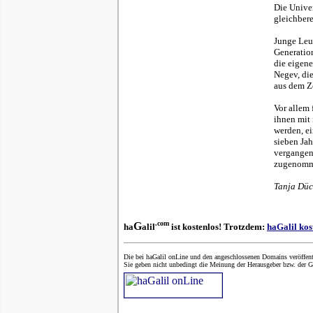
Die Univer
gleichbere
Junge Leut
Generation
die eigene
Negev, di
aus dem Ze
Vor allem
ihnen mit 
werden, e
sieben Jah
vergangene
zugenomm
Tanja Dück
.com
G
ha
alil
ist kostenlos! Trotzdem:
haGalil kos
Die bei haGalil onLine und den angeschlossenen Domains veröffent
Sie geben nicht unbedingt die Meinung der Herausgeber bzw. der G