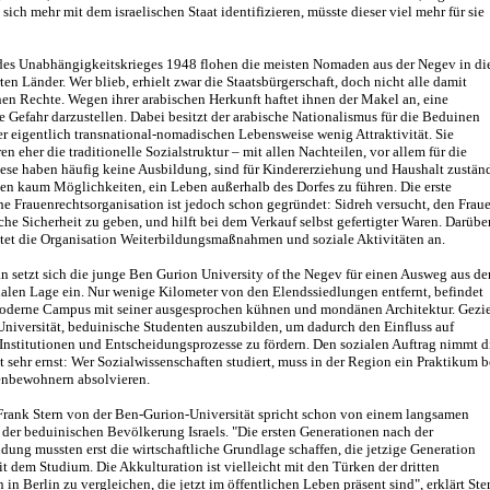
 sich mehr mit dem israelischen Staat identifizieren, müsste dieser viel mehr für sie
es Unabhängigkeitskrieges 1948 flohen die meisten Nomaden aus der Negev in di
en Länder. Wer blieb, erhielt zwar die Staatsbürgerschaft, doch nicht alle damit
en Rechte. Wegen ihrer arabischen Herkunft haftet ihnen der Makel an, eine
e Gefahr darzustellen. Dabei besitzt der arabische Nationalismus für die Beduinen
r eigentlich transnational-nomadischen Lebensweise wenig Attraktivität. Sie
en eher die traditionelle Sozialstruktur – mit allen Nachteilen, vor allem für die
iese haben häufig keine Ausbildung, sind für Kindererziehung und Haushalt zustän
en kaum Möglichkeiten, ein Leben außerhalb des Dorfes zu führen. Die erste
e Frauenrechtsorganisation ist jedoch schon gegründet: Sidreh versucht, den Frau
e Sicherheit zu geben, und hilft bei dem Verkauf selbst gefertigter Waren. Darübe
etet die Organisation Weiterbildungsmaßnahmen und soziale Aktivitäten an.
n setzt sich die junge Ben Gurion University of the Negev für einen Ausweg aus de
alen Lage ein. Nur wenige Kilometer von den Elendssiedlungen entfernt, befindet
moderne Campus mit seiner ausgesprochen kühnen und mondänen Architektur. Gezie
Universität, beduinische Studenten auszubilden, um dadurch den Einfluss auf
 Institutionen und Entscheidungsprozesse zu fördern. Den sozialen Auftrag nimmt d
t sehr ernst: Wer Sozialwissenschaften studiert, muss in der Region ein Praktikum b
nbewohnern absolvieren.
 Frank Stern von der Ben-Gurion-Universität spricht schon von einem langsamen
der beduinischen Bevölkerung Israels. "Die ersten Generationen nach der
dung mussten erst die wirtschaftliche Grundlage schaffen, die jetzige Generation
t dem Studium. Die Akkulturation ist vielleicht mit den Türken der dritten
 in Berlin zu vergleichen, die jetzt im öffentlichen Leben präsent sind", erklärt Ste