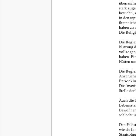
überrasche
stark zuge
besucht", 
in den ra
ihrer nic
haben zu e
Die Religi
Die Regier
Nutzung d
vollzogen,
haben. Ein
Hütten un
Die Regier
Ansprüche
Entwicklu
Die "maxi
Stelle der
Auch die S
Lebensstan
Bewohner 
schlecht i
Den Paläst
wie sie in
Staatsbürg