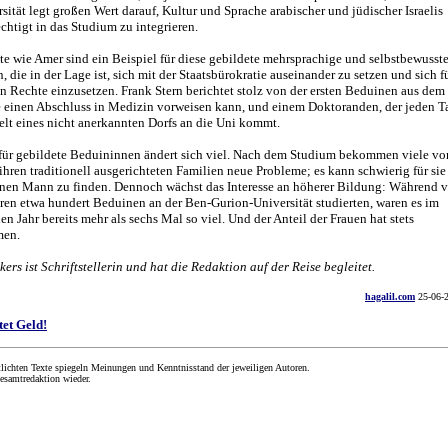
sität legt großen Wert darauf, Kultur und Sprache arabischer und jüdischer Israelis
chtigt in das Studium zu integrieren.
e wie Amer sind ein Beispiel für diese gebildete mehrsprachige und selbstbewusst
, die in der Lage ist, sich mit der Staatsbürokratie auseinander zu setzen und sich f
n Rechte einzusetzen. Frank Stern berichtet stolz von der ersten Beduinen aus dem
e einen Abschluss in Medizin vorweisen kann, und einem Doktoranden, der jeden T
lt eines nicht anerkannten Dorfs an die Uni kommt.
 für gebildete Beduininnen ändert sich viel. Nach dem Studium bekommen viele vo
ihren traditionell ausgerichteten Familien neue Probleme; es kann schwierig für sie
inen Mann zu finden. Dennoch wächst das Interesse an höherer Bildung: Während v
ren etwa hundert Beduinen an der Ben-Gurion-Universität studierten, waren es im
n Jahr bereits mehr als sechs Mal so viel. Und der Anteil der Frauen hat stets
en.
ers ist Schriftstellerin und hat die Redaktion auf der Reise begleitet.
hagalil.com
25-06-
tet Geld!
lichten Texte spiegeln Meinungen und Kenntnisstand der jeweiligen Autoren.
esamtredaktion wieder.