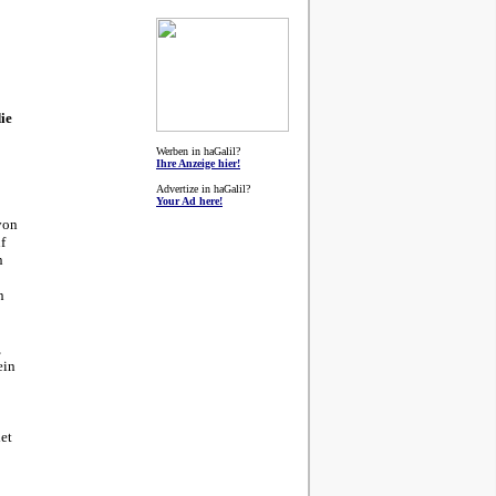
ie
Werben in haGalil?
Ihre Anzeige hier!
Advertize in haGalil?
Your Ad here!
von
f
n
n
,
ein
et