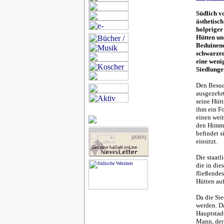
Südlich v
ästhetisc
holpriger
Hütten un
Beduinend
schwarzen
eine weni
Siedlunge
Den Besuc
ausgezehrt
seine Hütt
ihm ein Fo
einen wei
den Himmel
befindet s
einsitzt.
Die staat
die in die
fließende
Hütten auf
Da die Sie
werden. D
Hauptstad
Mann, der 