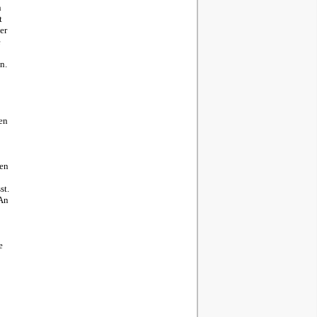
n
t
er
e
n.
en
len
st.
 An
e