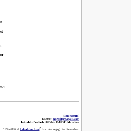
e
ür
ag
n
or
2004
[
Impressum
]
Kontakt:
hagalil@hagalil.com
haGalil -
Postfach 900504 - D-81505 München
®
1995-2006 ©
haGalil onLine
bzw. den angeg. Rechteinhabern