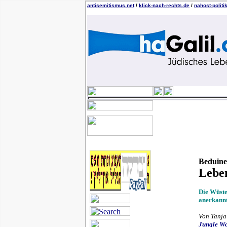
antisemitismus.net
/
klick-nach-rechts.de
/
nahost-politi
Beduine
Lebe
Die Wüste
anerkannt
Von Tanja
Jungle W