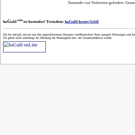
Tausende von Verletzten gefordert. Genaue
.com
G
ha
alil
ist kostenlos! Trotzdem:
haGalil kostet Geld!
Die bei haGalil onLine und den angeschlossenen Domains veröffentlichten Texte spiegeln Meinungen und Ken
Sie geben nicht unbedingt die Meinung der Herausgeber bzw. der Gesamtredaktion wieder.