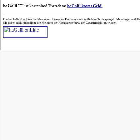
.com
G
ha
alil
ist kostenlos! Trotzdem:
haGalil kostet Geld!
Die bei haGalil onLine und den angeschlossenen Domains veröffentlichten Texte spiegeln Meinungen und Ken
Sie geben nicht unbedingt die Meinung der Herausgeber bzw. der Gesamtredaktion wieder.