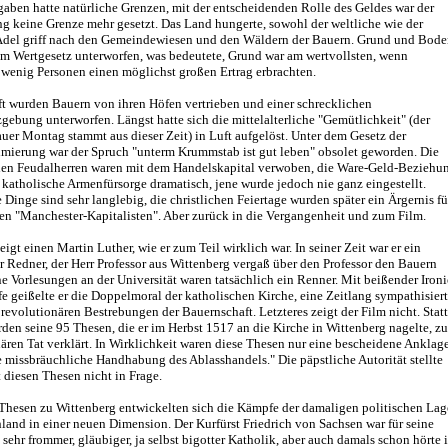
aben hatte natürliche Grenzen, mit der entscheidenden Rolle des Geldes war der
g keine Grenze mehr gesetzt. Das Land hungerte, sowohl der weltliche wie der
 Adel griff nach den Gemeindewiesen und den Wäldern der Bauern. Grund und Bod
m Wertgesetz unterworfen, was bedeutete, Grund war am wertvollsten, wenn
 wenig Personen einen möglichst großen Ertrag erbrachten.
t wurden Bauern von ihren Höfen vertrieben und einer schrecklichen
gebung unterworfen. Längst hatte sich die mittelalterliche "Gemütlichkeit" (der
auer Montag stammt aus dieser Zeit) in Luft aufgelöst. Unter dem Gesetz der
imierung war der Spruch "unterm Krummstab ist gut leben" obsolet geworden. Die
hen Feudalherren waren mit dem Handelskapital verwoben, die Ware-Geld-Beziehu
 katholische Armenfürsorge dramatisch, jene wurde jedoch nie ganz eingestellt.
Dinge sind sehr langlebig, die christlichen Feiertage wurden später ein Ärgernis fü
len "Manchester-Kapitalisten". Aber zurück in die Vergangenheit und zum Film.
eigt einen Martin Luther, wie er zum Teil wirklich war. In seiner Zeit war er ein
 Redner, der Herr Professor aus Wittenberg vergaß über den Professor den Bauern
ne Vorlesungen an der Universität waren tatsächlich ein Renner. Mit beißender Ironi
e geißelte er die Doppelmoral der katholischen Kirche, eine Zeitlang sympathisier
 revolutionären Bestrebungen der Bauernschaft. Letzteres zeigt der Film nicht. Statt
den seine 95 Thesen, die er im Herbst 1517 an die Kirche in Wittenberg nagelte, zu
ären Tat verklärt. In Wirklichkeit waren diese Thesen nur eine bescheidene Anklag
 missbräuchliche Handhabung des Ablasshandels." Die päpstliche Autorität stellte
 diesen Thesen nicht in Frage.
Thesen zu Wittenberg entwickelten sich die Kämpfe der damaligen politischen Lag
land in einer neuen Dimension. Der Kurfürst Friedrich von Sachsen war für seine
 sehr frommer, gläubiger, ja selbst bigotter Katholik, aber auch damals schon hörte 