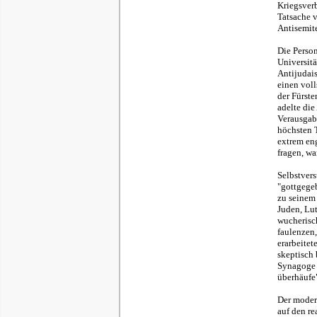
Kriegsverb
Tatsache v
Antisemite
Die Person
Universitä
Antijudais
einen voll
der Fürst
adelte die
Verausgab
höchsten 
extrem en
fragen, wa
Selbstvers
"gottgegeb
zu seinem
Juden, Lu
wucherisch
faulenzen,
erarbeitet
skeptisch 
Synagoge o
überhäufe
Der moder
auf den re