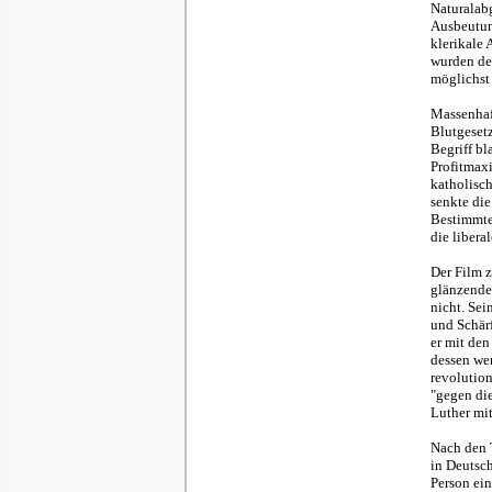
Naturalabg
Ausbeutun
klerikale
wurden de
möglichst
Massenhaf
Blutgesetz
Begriff bl
Profitmax
katholisc
senkte die
Bestimmte 
die libera
Der Film z
glänzender
nicht. Sei
und Schärf
er mit den
dessen wer
revolution
"gegen die
Luther mit
Nach den 
in Deutsch
Person ein