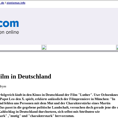
k.de
/
zionismus.info
ilm in Deutschland
Brym
rfolgreich läuft in den Kinos in Deutschland der Film "Luther". Uwe Ochsenknec
 Papst Leo den X. spielt, erklärte anlässlich der Filmpremiere in München: "In
nd fehlen uns Personen mit dem Mut und der Charakterstärke eines Martin
Das passt in die gegebene politische Landschaft, versuchen doch gerade jene die 
ahlschlag in Deutschland durchsetzen, sich selbst mit Attributen wie
ark" ,"mutig" und "charakterstark" hervorzutun.