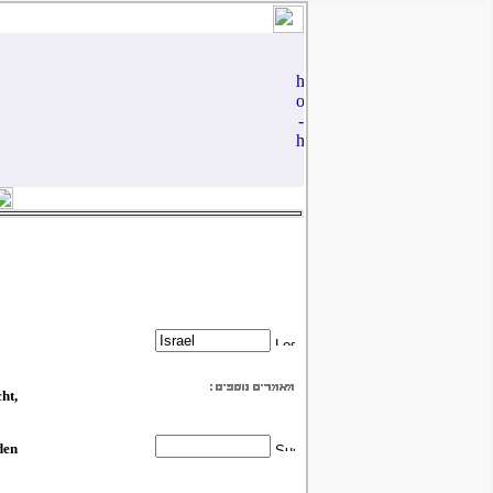
ht,
den