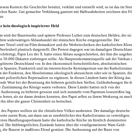
esem Kontext die Geschichte benützt, verklärt und entstellt wird, so ist das im Sin
ischen Kaste. Gut gemachte Verklärung garniert mit Halbwahrheiten zeichnen den F
us.
r kein theologisch inspirierter Held
lm wird der Bauernsohn und spätere Professor Luther zum deutschen Helden, der si
 dem widerwärtigen Ablasshandel der römischen Kirche entgegenstellte. Der
mer Tetzel wird im Film demaskiert und die Werbetechniken des katholischen Kler
Seelenheil plastisch dargestellt. Der Protest dagegen war im damaligen Deutschlan
echtfertigt, Papst Leo der X. hatte einen Ablass ausgeschrieben, der ihm die ungehe
 50.000 Dukaten einbringen sollte. Als Haupteinkommensquelle sah der Vatikan 
splitterte Deutschland vor. In den ökonomisch fortschrittlichen, absolutistischen
n Spanien, Frankreich und im österreichische Kernimperium war der Katholizismu
n der Funktion, den Absolutismus ideologisch abzusichern oder wie in Spanien, di
mit polizeilichen Repressalien zu ergänzen. In diesen Ländern hatte der König das
nde Wort bei der Besetzung der höheren geistlichen Stellen. Gelderhebungen für d
e Zustimmung des Königs waren verboten. Diese Länder hatten sich von der
 Ausbeutung zu befreien gewusst und sich nunmehr vom Papsttum loszureißen lag
 ferner, als sie daran denken konnten, den Papst selbst zu ihrem Werkzeug zu mac
ihn über die ganze Christenheit zu herrschen.
 des Papstes wollten sie die christlichen Völker ausbeuten. Der damalige deutsche
berte zuerst Rom, um dann um so unerbittlicher den Katholizismus zu verteidigen.
eiten Handlungsspielraum hatte die katholische Kirche im fürstlich dominierten
nd. Die frühbürgerlichen Zustände hatten über die verallgemeinerte Ware-Geld-
, die Bauern in maßloses Elend gestürzt. Die Ausbeutung auf der Basis von