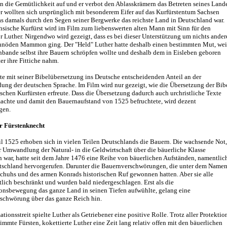
 die Gemütlichkeit auf und er verbot den Ablasskrämern das Betreten seines Lande
r wollten sich ursprünglich mit besonderem Eifer auf das Kurfürstentum Sachsen
as damals durch den Segen seiner Bergwerke das reichste Land in Deutschland war.
hsische Kurfürst wird im Film zum liebenswerten alten Mann mit Sinn für den
 Luther. Nirgendwo wird gezeigt, dass es bei dieser Unterstützung um nichts ander
chnöden Mammon ging. Der "Held" Luther hatte deshalb einen bestimmten Mut, wei
nbande selbst ihre Bauern schröpfen wollte und deshalb dem in Eisleben geboren
er ihre Fittiche nahm.
te mit seiner Bibelübersetzung ins Deutsche entscheidenden Anteil an der
ung der deutschen Sprache. Im Film wird nur gezeigt, wie die Übersetzung der Bib
schen Kurfürsten erfreute. Dass die Übersetzung dadurch auch urchristliche Texte
achte und damit den Bauernaufstand von 1525 befruchtete, wird dezent
gen.
r Fürstenknecht
l 1525 erhoben sich in vielen Teilen Deutschlands die Bauern. Die wachsende Not,
r Umwandlung der Natural- in die Geldwirtschaft über die bäuerliche Klasse
war, hatte seit dem Jahre 1476 eine Reihe von bäuerlichen Aufständen, namentlic
tschland hervorgerufen. Darunter die Bauernverschwörungen, die unter dem Name
chuhs und des armen Konrads historischen Ruf gewonnen hatten. Aber sie alle
tlich beschränkt und wurden bald niedergeschlagen. Erst als die
onsbewegung das ganze Land in seinen Tiefen aufwühlte, gelang eine
schwörung über das ganze Reich hin.
tionsstreit spielte Luther als Getriebener eine positive Rolle. Trotz aller Protektio
immte Fürsten, kokettierte Luther eine Zeit lang relativ offen mit den bäuerlichen