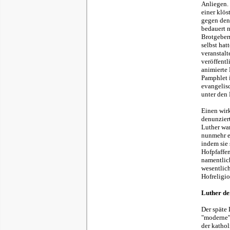
Anliegen. 
einer klös
gegen den 
bedauert n
Brotgeber
selbst hat
veranstalt
veröffentl
animierte 
Pamphlet i
evangelis
unter den
Einen wirk
denunzier
Luther wa
nunmehr e
indem sie 
Hofpfaffe
namentlich
wesentlic
Hofreligio
Luther de
Der späte 
"moderne"
der kathol