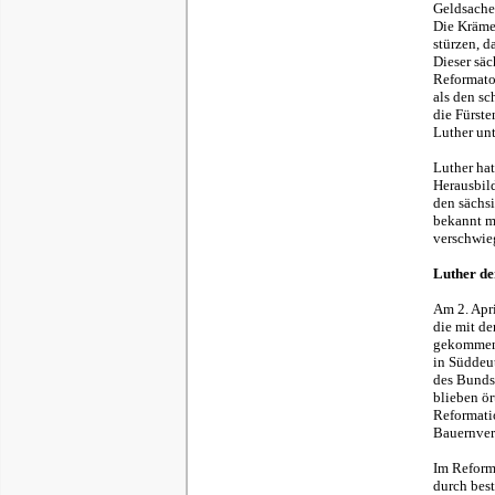
Geldsachen
Die Kräme
stürzen, d
Dieser säc
Reformator
als den s
die Fürste
Luther unt
Luther hat
Herausbild
den sächsi
bekannt m
verschwie
Luther de
Am 2. Apri
die mit de
gekommen 
in Süddeu
des Bunds
blieben ör
Reformati
Bauernver
Im Reforma
durch best