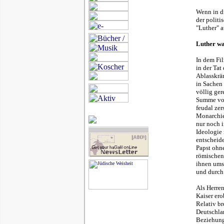
Wenn in di
der polit
"Luther" a
Luther wa
In dem Fi
in der Tat
Ablasskrä
in Sachen 
völlig ger
Summe von
feudal zer
Monarchie
nur noch i
Ideologie 
entscheide
Papst ohn
römischen
ihnen umso
und durch 
Als Herren
Kaiser ero
Relativ br
Deutschla
Beziehung