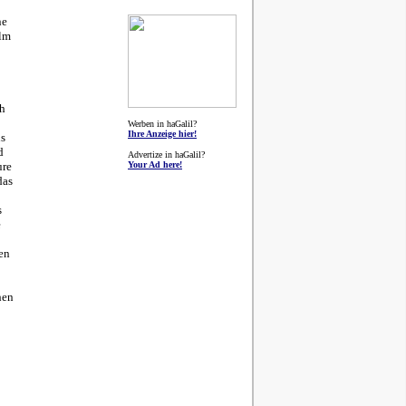
ne
ilm
ch
Werben in haGalil?
Ihre Anzeige hier!
us
d
Advertize in haGalil?
ure
Your Ad here!
das
s
e
en
hen