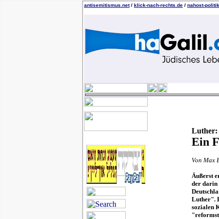
antisemitismus.net
/
klick-nach-rechts.de
/
nahost-politi
Luther:
Ein F
Von Max 
Äußerst e
der darin
Deutschla
Luther". 
sozialen K
"reformst