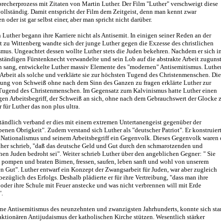
recherprozess mit Zitaten von Martin Luther. Der Film "Luther" verschweigt diese
ollständig. Damit entspricht der Film dem Zeitgeist, denn man kennt zwar
n oder ist gar selbst einer, aber man spricht nicht darüber.
 Luther begann ihre Karriere nicht als Antisemit. In einigen seiner Reden an der
t zu Wittenberg wandte sich der junge Luther gegen die Exzesse des christlichen
mus. Ungeachtet dessen wollte Luther stets die Juden bekehren. Nachdem er sich i
ständigen Fürstenknecht verwandelte und sein Lob auf die abstrakte Arbeit zuguns
en sang, entwickelte Luther massiv Elemente des "modernen" Antisemitismus. Luthe
 Arbeit als solche und verklärte sie zur höchsten Tugend des Christenmenschen. Die
ung von Schweiß ohne nach dem Sinn des Ganzen zu fragen erklärte Luther zur
Tugend des Christenmenschen. Im Gegensatz zum Kalvinismus hatte Luther einen
gen Arbeitsbegriff, der Schweiß an sich, ohne nach dem Gebrauchswert der Glocke 
r für Luther das non plus ultra.
tändlich verband er dies mit einem extremen Untertanengeist gegenüber der
enen Obrigkeit". Zudem verstand sich Luther als "deutscher Patriot". Er konstruier
 Nationalismus und seinem Arbeitsbegriff ein Gegenvolk. Dieses Gegenvolk waren 
ther schrieb, "daß das deutsche Geld und Gut durch den schmarotzenden und
en Juden bedroht sei". Weiter schrieb Luther über den angeblichen Gegner: " Sie
 pompen und braten Birnen, fressen, saufen, leben sanft und wohl von unserem
en Gut". Luther entwarf ein Konzept der Zwangsarbeit für Juden, war aber zugleich
bezüglich des Erfolgs. Deshalb plädierte er für ihre Vertreibung, "dass man ihre
der ihre Schule mit Feuer anstecke und was nicht verbrennen will mit Erde
".
ne Antisemitismus des neunzehnten und zwanzigsten Jahrhunderts, konnte sich sta
aktionären Antijudaismus der katholischen Kirche stützen. Wesentlich stärker