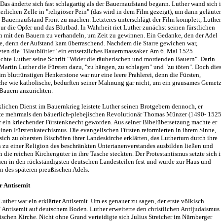
Das änderte sich fast schlagartig als der Bauernaufstand begann. Luther wand sich 
terlichen Zelle in "religiöser Pein" (das wird in dem Film gezeigt), um dann geläuter
Bauernaufstand Front zu machen. Letzteres unterschlägt der Film komplett, Luther
ur die Opfer und das Blutbad. In Wahrheit riet Luther zunächst seinen fürstlichen
n mit den Bauern zu verhandeln, um Zeit zu gewinnen. Ein Gedanke, den der Adel
te, denn der Aufstand kam überraschend. Nachdem die Starre gewichen war,
eten die "Blaublütler" ein entsetzliches Bauernmassaker. Am 6. Mai 1525
ichte Luther seine Schrift "Wider die räuberischen und mordenden Bauern". Darin
Martin Luther die Fürsten dazu, "zu hängen, zu schlagen" und "zu töten". Doch die
m blutrünstigen Henkerstone war nur eine leere Prahlerei, denn die Fürsten,
che wie katholische, bedurften seiner Mahnung gar nicht, um ein grausames Gemetz
 Bauern anzurichten.
lichen Dienst im Bauernkrieg leistete Luther seinen Brotgebern dennoch, er
te mehrmals den bäuerlich-plebejischen Revolutionär Thomas Münzer (1490- 1525
r ein kriechender Fürstenknecht geworden. Aus seiner Bibelübersetzung machte er
inen Fürstenkatechismus. Die evangelischen Fürsten reformierten in ihrem Sinne,
sich zu obersten Bischöfen ihrer Landeskirche erklärten, das Luthertum durch ihre
n zu einer Religion des beschränkten Untertanenverstandes ausbilden ließen und
 die reichen Kirchengüter in ihre Tasche steckten. Der Protestantismus setzte sich 
hen in den rückständigsten deutschen Landesteilen fest und wurde zur Haus und
n des späteren preußischen Adels.
r Antisemit
Luther war ein erklärter Antisemit. Um es genauer zu sagen, der erste völkisch
 Antisemit auf deutschem Boden. Luther erweiterte den christlichen Antijudaismus
ischen Kirche. Nicht ohne Grund verteidigte sich Julius Streicher im Nürnberger