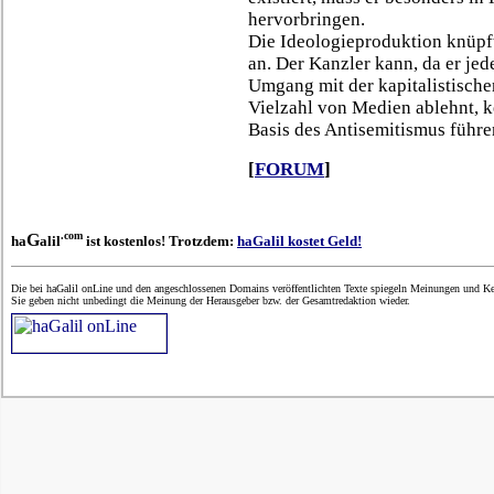
hervorbringen.
Die Ideologieproduktion knüpf
an. Der Kanzler kann, da er je
Umgang mit der kapitalistisch
Vielzahl von Medien ablehnt, 
Basis des Antisemitismus führe
[
FORUM
]
.com
G
ha
alil
ist kostenlos! Trotzdem:
haGalil kostet Geld!
Die bei haGalil onLine und den angeschlossenen Domains veröffentlichten Texte spiegeln Meinungen und Ken
Sie geben nicht unbedingt die Meinung der Herausgeber bzw. der Gesamtredaktion wieder.