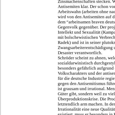
Zinsmachenschaften stecken. Wer
Antisemiten klar. Der schon vo
Arbeitswahn (arbeiten ohne nac
wird von den Antisemiten auf di
dem “arbeitsamen braven deuts
Gegenvolk gegenüber. Der proji
Intellekt und Sexualität (Kamp
mit bolschewistischen Verbrech
Radek) und ist in seiner plutok
Zwangsarbeiterentschädigung u
Desaster verantwortlich.
Schröder scheint zu ahnen, welc
sozialdarwinistisch durchgestyl
besonders gefährlich aufgrund 
Volkscharakters und der antise
für die deutsche Industrie reg
gegen den Antisemitismus führ
ist grausam und irrational. Me
Güter gibt, sondern weil zu vi
Überproduktionskrise. Die Prod
letztendlich arm machen. In der
Irrationalität eine neue Quali
existiert, muss er besonders i