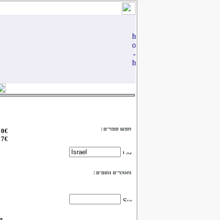
10€
 7€
n