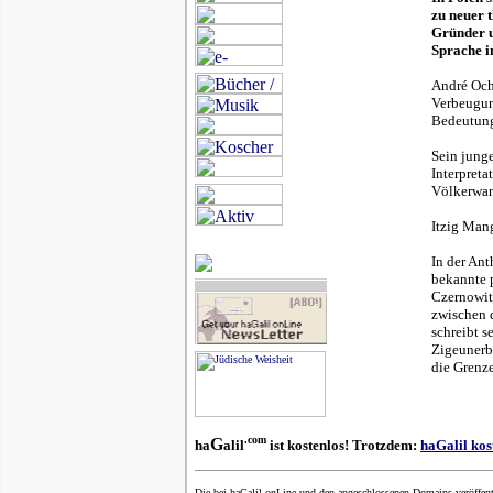
zu neuer 
Gründer u
Sprache i
André Och
Verbeugung
Bedeutung 
Sein jung
Interpreta
Völkerwand
Itzig Mang
In der Ant
bekannte p
Czernowitz
zwischen d
schreibt s
Zigeunerb
die Grenz
.com
G
ha
alil
ist kostenlos! Trotzdem:
haGalil kos
Die bei haGalil onLine und den angeschlossenen Domains veröffent