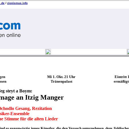
k.de
/
zionismus.info
gen
Mi 1. Okt. 21 Uhr
Eintritt 
ssen
Tränenpalast
ermäßigt
g steyt a Boym:
age an Itzig Manger
chodlo Gesang, Rezitation
iker-Ensemble
e Stimme für die alten Lieder
sind es gegenwärtig junge Künstler, die den Versuch unternehmen, dem Jiddische