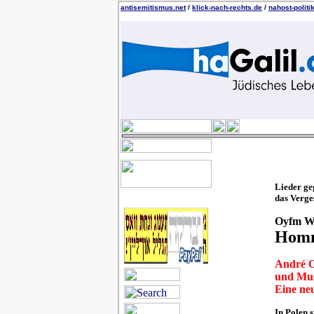
antisemitismus.net
/
klick-nach-rechts.de
/
nahost-politi
Lieder ge
das Verge
Oyfm We
Homm
André O
und Mus
Eine neu
In Polen 