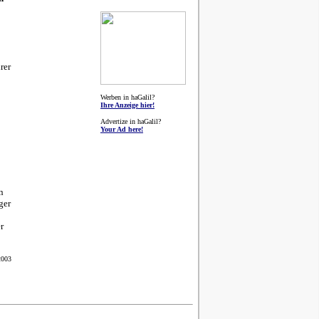
rer
Werben in haGalil?
Ihre Anzeige hier!
Advertize in haGalil?
Your Ad here!
n
ger
r
2003