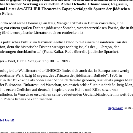
theatralischer Wirkung zu verhelfen. André Ochodlo, Chansonnier, Regisseur,
nd Leiter des ATELIER-Theaters in Zopot, verfolgt die Spuren der jiddischen
n Polen.
odlo wird seine Hommage an Itzig Manger erstmals in Berlin vorstellen, eine
 vor einem großen Dichter jiddischer Sprache, vor einer zeitlosen Poesie, die in ih
für die europäische Literatur noch zu entdecken ist.
es polnisches Publikum fasziniert André Ochodlo mit einem besonderen Ton der
tion, dem die historische Distanz weniger wichtig ist, als der „... Jargon, den
erungen durchlaufen ...“ (Franz Kafka: Rede über die jiddische Sprache).
er – Poet, Barde, Songwriter (1901 – 1969)
hologie der Weltliteratur der UNESCO findet sich auch das in Europa noch wenig
oetische Werk Itzig Mangers, des „Prinzen der jiddischen Ballade“. 1901 in
 in der Bukowina als Sohn einer Schneiderfamilie geboren, reist er als junger Man
er Bukowina, Bukarest und Warschau, wo er sich schließlich niederläßt. Itzig Man
eine ersten Gedichte auf deutsch, inspiriert von Heine und Rilke sowie von
alladen. In Warschau erscheinen seine bedeutenden Gedichtbände, die ihn weit übe
en Polens hinaus bekanntmachen.
hagalil.com
30-09-
tet Geld!
lichten Texte spiegeln Meinungen und Kenntnisstand der jeweiligen Autoren.