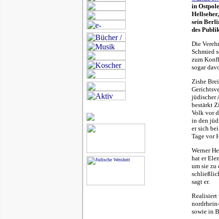
in Ostpol
Hellseher,
sein Berl
des Publi
Die Verehr
Schmied se
zum Konfli
sogar davo
Zishe Brei
Gerichtsve
jüdischer
bestärkt Z
Volk vor d
in den jüd
er sich be
Tage vor H
Werner Her
hat er El
um sie zu 
schließlic
sagt er.
Realisier
nordrhein-
sowie in B