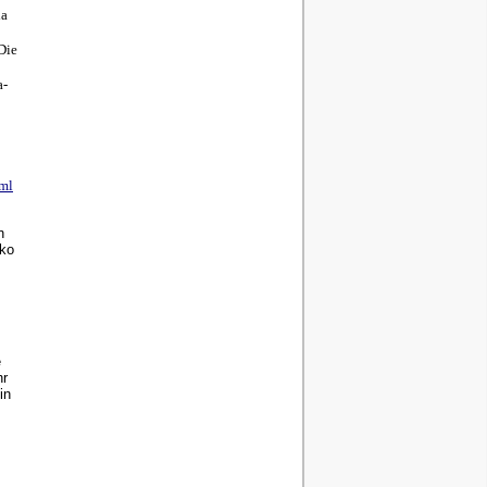
la
Die
a-
tml
n
uko
e
hr
in