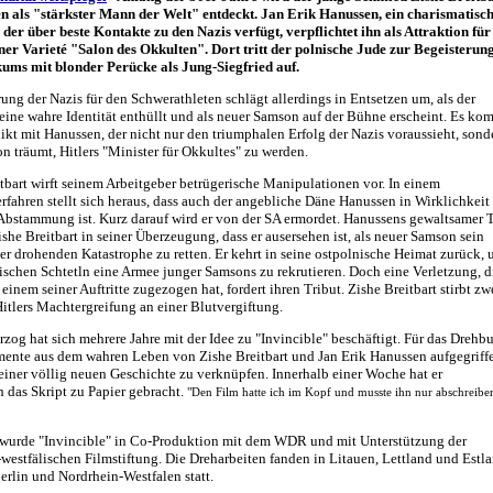
en als "stärkster Mann der Welt" entdeckt. Jan Erik Hanussen, ein charismatisc
 der über beste Kontakte zu den Nazis verfügt, verpflichtet ihn als Attraktion für
iner Varieté "Salon des Okkulten". Dort tritt der polnische Jude zur Begeisterun
kums mit blonder Perücke als Jung-Siegfried auf.
ung der Nazis für den Schwerathleten schlägt allerdings in Entsetzen um, als der
ine wahre Identität enthüllt und als neuer Samson auf der Bühne erscheint. Es ko
kt mit Hanussen, der nicht nur den triumphalen Erfolg der Nazis voraussieht, sond
n träumt, Hitlers "Minister für Okkultes" zu werden.
tbart wirft seinem Arbeitgeber betrügerische Manipulationen vor. In einem
rfahren stellt sich heraus, dass auch der angebliche Däne Hanussen in Wirklichkeit
 Abstammung ist. Kurz darauf wird er von der SA ermordet. Hanussens gewaltsamer 
ishe Breitbart in seiner Überzeugung, dass er ausersehen ist, als neuer Samson sein
er drohenden Katastrophe zu retten. Er kehrt in seine ostpolnische Heimat zurück,
ischen Schtetln eine Armee junger Samsons zu rekrutieren. Doch eine Verletzung, d
i einem seiner Auftritte zugezogen hat, fordert ihren Tribut. Zishe Breitbart stirbt zw
itlers Machtergreifung an einer Blutvergiftung.
zog hat sich mehrere Jahre mit der Idee zu "Invincible" beschäftigt. Für das Drehb
emente aus dem wahren Leben von Zishe Breitbart und Jan Erik Hanussen aufgegriff
einer völlig neuen Geschichte zu verknüpfen. Innerhalb einer Woche hat er
h das Skript zu Papier gebracht.
"Den Film hatte ich im Kopf und musste ihn nur abschreibe
t wurde "Invincible" in Co-Produktion mit dem WDR und mit Unterstützung der
westfälischen Filmstiftung. Die Dreharbeiten fanden in Litauen, Lettland und Estl
erlin und Nordrhein-Westfalen statt.