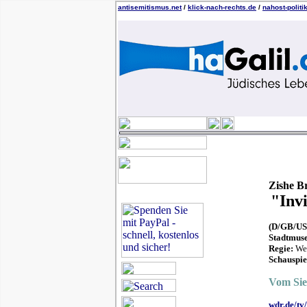
antisemitismus.net
/
klick-nach-rechts.de
/
nahost-politi
Zishe Br
"Inv
(D/GB/USA
Stadtmuse
Regie:
Wer
Schauspie
Vom Sie
wdr.de/tv