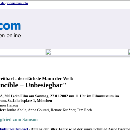
k.de
/
zionismus.info
eitbart - der stärkste Mann der Welt:
incible – Unbesiegbar"
, 2001) ein Film am Sonntag, 27.01.2002 um 11 Uhr im Filmmuseum im
um, St. Jakobsplatz 1, München
ner Herzog
ler:
Jouko Ahola, Anna Gourari,
Renate Krößner, Tim Roth
gfried zum Samson
/kulturweltspiegel
- Anfang der 30er Jahre wird der junge Schmied Zishe Breitb