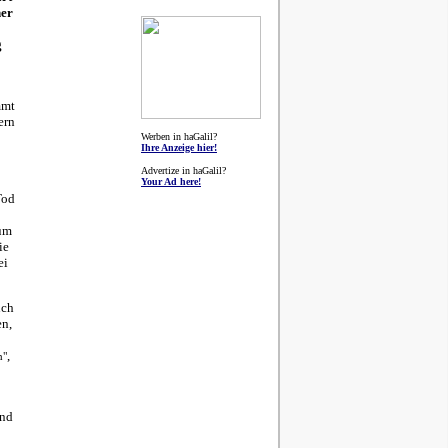
her
g
mmt
ern
Werben in haGalil?
Ihre Anzeige hier!
Advertize in haGalil?
Your Ad here!
Tod
 um
ie
ei
uch
en,
,
n"
and