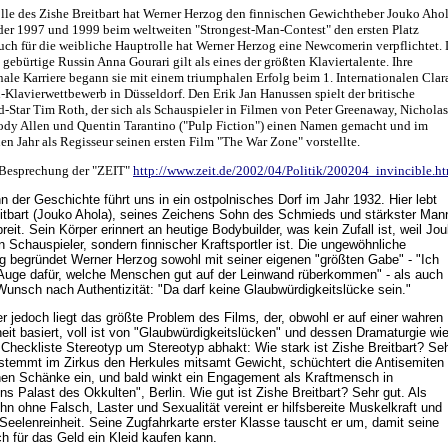
olle des Zishe Breitbart hat Werner Herzog den finnischen Gewichtheber Jouko Aho
 der 1997 und 1999 beim weltweiten "Strongest-Man-Contest" den ersten Platz
uch für die weibliche Hauptrolle hat Werner Herzog eine Newcomerin verpflichtet. 
 gebürtige Russin Anna Gourari gilt als eines der größten Klaviertalente. Ihre
nale Karriere begann sie mit einem triumphalen Erfolg beim 1. Internationalen Clar
Klavierwettbewerb in Düsseldorf. Den Erik Jan Hanussen spielt der britische
Star Tim Roth, der sich als Schauspieler in Filmen von Peter Greenaway, Nicholas
dy Allen und Quentin Tarantino ("Pulp Fiction") einen Namen gemacht und im
n Jahr als Regisseur seinen ersten Film "The War Zone" vorstellte.
 Besprechung der "ZEIT"
http://www.zeit.de/2002/04/Politik/200204_invincible.h
n der Geschichte führt uns in ein ostpolnisches Dorf im Jahr 1932. Hier lebt
itbart (Jouko Ahola), seines Zeichens Sohn des Schmieds und stärkster Man
breit. Sein Körper erinnert an heutige Bodybuilder, was kein Zufall ist, weil Jo
n Schauspieler, sondern finnischer Kraftsportler ist. Die ungewöhnliche
 begründet Werner Herzog sowohl mit seiner eigenen "größten Gabe" - "Ich
Auge dafür, welche Menschen gut auf der Leinwand rüberkommen" - als auch
unsch nach Authentizität: "Da darf keine Glaubwürdigkeitslücke sein."
r jedoch liegt das größte Problem des Films
,
der, obwohl er auf einer wahren
it basiert, voll ist von "Glaubwürdigkeitslücken" und dessen Dramaturgie wi
 Checkliste Stereotyp um Stereotyp abhakt: Wie stark ist Zishe Breitbart? Se
 stemmt im Zirkus den Herkules mitsamt Gewicht, schüchtert die Antisemiten 
chen Schänke ein, und bald winkt ein Engagement als Kraftmensch in
s Palast des Okkulten", Berlin. Wie gut ist Zishe Breitbart? Sehr gut. Als
hn ohne Falsch, Laster und Sexualität vereint er hilfsbereite Muskelkraft und
 Seelenreinheit. Seine Zugfahrkarte erster Klasse tauscht er um, damit seine
ch für das Geld ein Kleid kaufen kann.