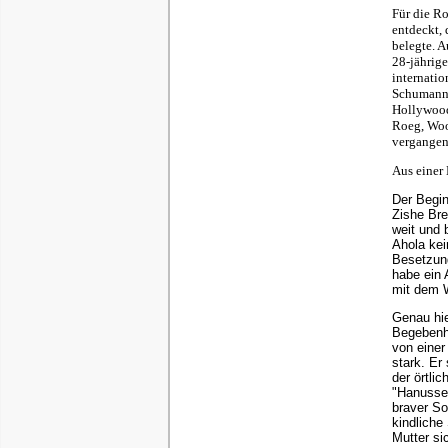
Für die R
entdeckt,
belegte. A
28-jährige
internatio
Schumann-
Hollywood-
Roeg, Woo
vergangene
Aus einer
Der Begin
Zishe Bre
weit und 
Ahola kei
Besetzung
habe ein 
mit dem W
Genau hie
Begebenhe
von einer
stark. Er
der örtli
"Hanussen
braver So
kindliche
Mutter si