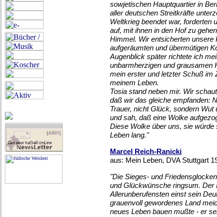
sowjetischen Hauptquartier in Berl
aller deutschen Streitkräfte unter
Weltkrieg beendet war, forderten u
auf, mit ihnen in den Hof zu gehen.
Himmel. Wir entsicherten unsere
aufgeräumten und übermütigen Koll
Augenblick später richtete ich me
unbarmherzigen und grausamen H
mein erster und letzter Schuß im Z
meinem Leben.
Tosia stand neben mir. Wir schau
daß wir das gleiche empfanden: N
Trauer, nicht Glück, sondern Wut 
und sah, daß eine Wolke aufgezog
Diese Wolke über uns, sie würde s
Leben lang."
Marcel Reich-Ranicki
aus: Mein Leben, DVA Stuttgart 1
"Die Sieges- und Friedensglocke
und Glückwünsche ringsum. Der 
Allerunberufensten einst sein De
grauenvoll gewordenes Land meide
neues Leben bauen mußte - er sen