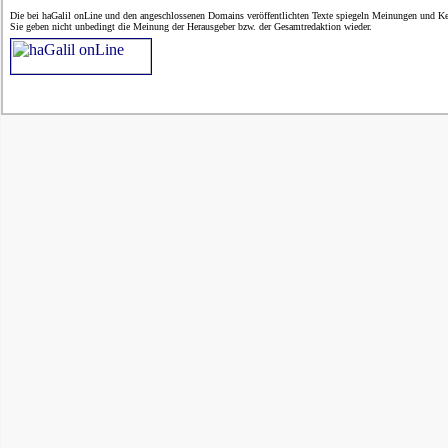
Die bei haGalil onLine und den angeschlossenen Domains veröffentlichten Texte spiegeln Meinungen und Ken
Sie geben nicht unbedingt die Meinung der Herausgeber bzw. der Gesamtredaktion wieder.