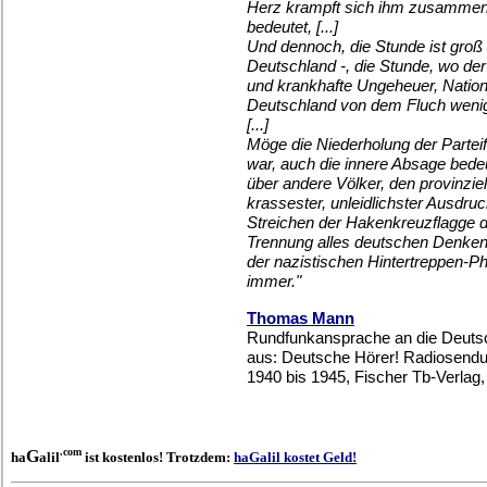
Herz krampft sich ihm zusammen
bedeutet, [...]
Und dennoch, die Stunde ist groß -
Deutschland -, die Stunde, wo der
und krankhafte Ungeheuer, Nation
Deutschland von dem Fluch wenigst
[...]
Möge die Niederholung der Parteif
war, auch die innere Absage bede
über andere Völker, den provinzi
krassester, unleidlichster Ausdru
Streichen der Hakenkreuzflagge di
Trennung alles deutschen Denken
der nazistischen Hintertreppen-P
immer."
Thomas Mann
Rundfunkansprache an die Deuts
aus: Deutsche Hörer! Radiosend
1940 bis 1945, Fischer Tb-Verlag,
.com
G
ha
alil
ist kostenlos! Trotzdem:
haGalil kostet Geld!