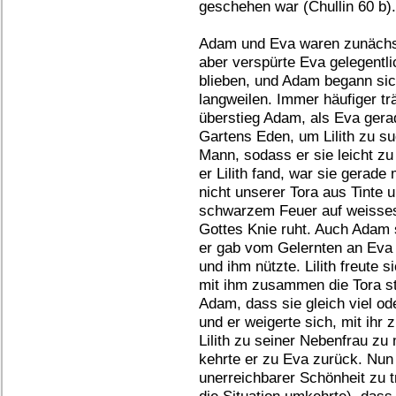
geschehen war (Chullin 60 b).
Adam und Eva waren zunächst 
aber verspürte Eva gelegentlic
blieben, und Adam begann sic
langweilen. Immer häufiger tr
überstieg Adam, als Eva ger
Gartens Eden, um Lilith zu suc
Mann, sodass er sie leicht z
er Lilith fand, war sie gerade
nicht unserer Tora aus Tinte 
schwarzem Feuer auf weisses
Gottes Knie ruht. Auch Adam s
er gab vom Gelernten an Eva d
und ihm nützte. Lilith freute 
mit ihm zusammen die Tora st
Adam, dass sie gleich viel od
und er weigerte sich, mit ihr 
Lilith zu seiner Nebenfrau zu
kehrte er zu Eva zurück. Nun 
unerreichbarer Schönheit zu t
die Situation umkehrte), dass