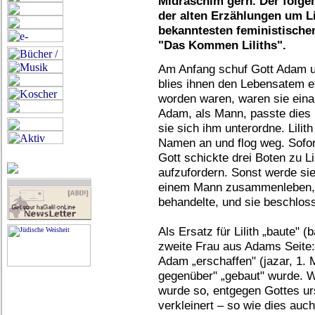
Midraschim gern. Der folg
der alten Erzählungen um Li
bekanntesten feministische
"Das Kommen Liliths".
Am Anfang schuf Gott Adam un
blies ihnen den Lebensatem ei
worden waren, waren sie einand
Adam, als Mann, passte dies n
sie sich ihm unterordne. Lilith
Namen an und flog weg. Sofor
Gott schickte drei Boten zu L
aufzufordern. Sonst werde sie b
einem Mann zusammenleben, de
behandelte, und sie beschloss
Als Ersatz für Lilith „baute" 
zweite Frau aus Adams Seite: 
Adam „erschaffen" (jazar, 1. M
gegenüber" „gebaut" wurde.
wurde so, entgegen Gottes ur
verkleinert – so wie dies au