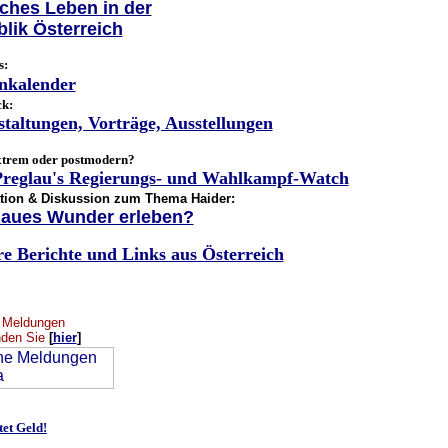
ches Leben in der
lik Österreich
s:
nkalender
ck:
taltungen, Vorträge, Ausstellungen
xtrem oder postmodern?
reglau's Regierungs- und Wahlkampf-Watch
tion & Diskussion zum Thema Haider:
laues Wunder erleben?
re Berichte und Links aus Österreich
n Meldungen
nden Sie
[
hier
]
tet Geld!