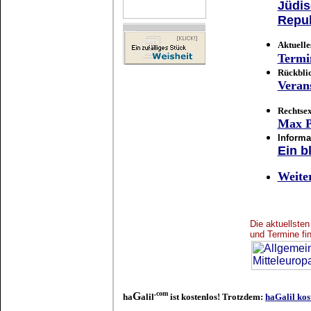
Jüdis
Repub
Aktuelle
Termi
Rückbli
Verans
Rechtse
Max P
Informa
Ein b
Weite
Die aktuellste
und Termine fi
.com
G
ha
alil
ist kostenlos! Trotzdem:
haGalil kos