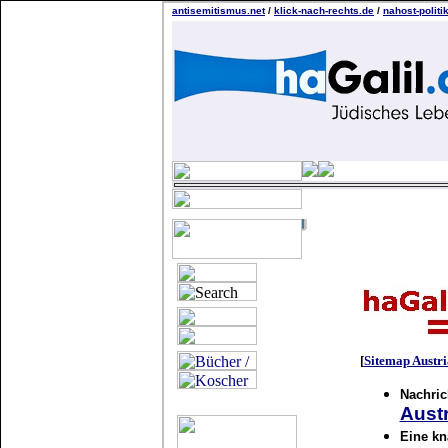
antisemitismus.net
/
klick-nach-rechts.de
/
nahost-politi
[
Sitemap Austri
Nachric
Austr
Eine kn