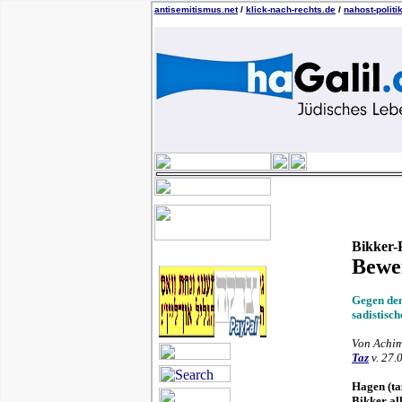
antisemitismus.net
/
klick-nach-rechts.de
/
nahost-politi
Bikker-
Bewei
Gegen den
sadistisc
Von Achim
Taz
v. 27.
Hagen (ta
Bikker al