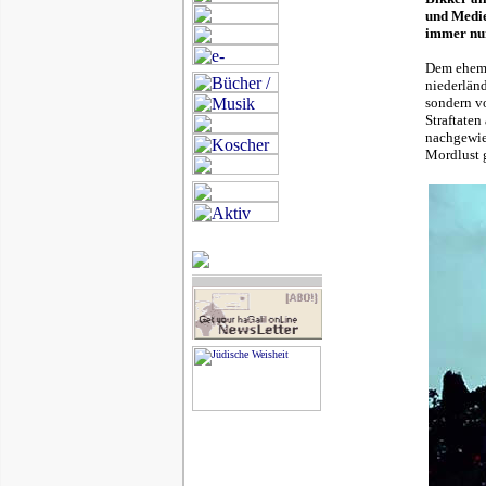
und Medie
immer nur
Dem ehema
niederlän
sondern vo
Straftaten
nachgewie
Mordlust g