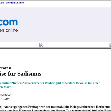
k.de
/
zionismus.info
Prozess:
se für Sadismus
 mutmaßlichen Naziverbrecher Bikker gibt es weitere Beweise für einen
hen Mord
 Scheve
01.2004
z)- Am vergangenen Freitag war der mutmaßliche Kriegsverbrecher Herbertus
leine vor dem Hagener Landgericht: An diesem Tag waren niederländische Bür