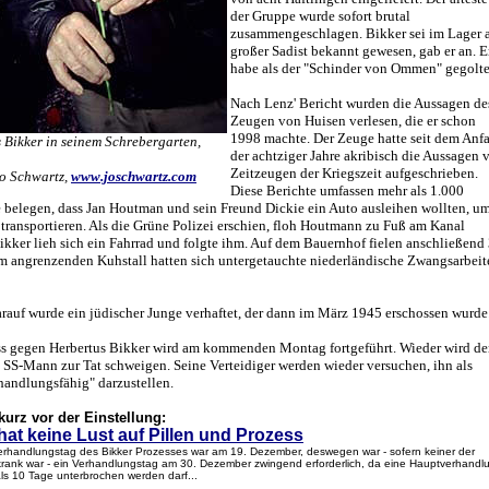
der Gruppe wurde sofort brutal
zusammengeschlagen. Bikker sei im Lager a
großer Sadist bekannt gewesen, gab er an. E
habe als der "Schinder von Ommen" gegolte
Nach Lenz' Bericht wurden die Aussagen de
Zeugen von Huisen verlesen, die er schon
1998 machte. Der Zeuge hatte seit dem Anf
 Bikker in seinem Schrebergarten,
der achtziger Jahre akribisch die Aussagen 
Zeitzeugen der Kriegszeit aufgeschrieben.
Jo Schwartz,
www.joschwartz.com
Diese Berichte umfassen mehr als 1.000
e belegen, dass Jan Houtman und sein Freund Dickie ein Auto ausleihen wollten, u
transportieren. Als die Grüne Polizei erschien, floh Houtmann zu Fuß am Kanal
ikker lieh sich ein Fahrrad und folgte ihm. Auf dem Bauernhof fielen anschließend
Im angrenzenden Kuhstall hatten sich untergetauchte niederländische Zwangsarbeit
rauf wurde ein jüdischer Junge verhaftet, der dann im März 1945 erschossen wurde
ss gegen Herbertus Bikker wird am kommenden Montag fortgeführt. Wieder wird de
 SS-Mann zur Tat schweigen. Seine Verteidiger werden wieder versuchen, ihn als
handlungsfähig" darzustellen.
kurz vor der Einstellung:
hat keine Lust auf Pillen und Prozess
Verhandlungstag des Bikker Prozesses war am 19. Dezember, deswegen war - sofern keiner der
 krank war - ein Verhandlungstag am 30. Dezember zwingend erforderlich, da eine Hauptverhandl
als 10 Tage unterbrochen werden darf...