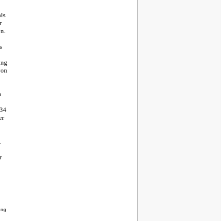
ls
r
n.
s
ang
von
m
 34
er
.
r
ung