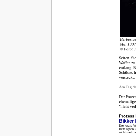
Herbertus
Mai 1997
© Foto: 
Seiten. Si
Waffen zu 
entlang. B
Schüsse. 
versteckt.
Am Tag da
Der Proze
ehemalige
"nicht ver
Prozess 
Bikker 
Der letzte 
Beteiligten
nicht mehr 