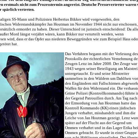
n erstmals nicht zum Prozesstermin angereist. Deutsche Pressevertreter waren 
 spärlich vertreten.
ligen SS-Mann und Polizisten Herbertus Bikker wird vorgeworfen, den
dischen Widerstandskämpfer Jan Houtman im November 1944 nicht nur erschossen,
rsätzlich ermordet zu haben. Dieser Unterschied ist juristisch entscheidend: Da all
 außer Mord längst verjährt wären, kann Bikker nur verurteilt werden, wenn
sen wird, dass er das Opfer aus niederen Beweggründen wie zum Beispiel Hass ode
etötet hat.
Das Verfahren begann mit der Verlesung des
Protokolls der richterlichen Vernehmung de
Zeugen Lenz im Jahre 2000. Der Zeuge war
1943 wegen seiner Beteiligung am Maistre
untergetaucht. Er und seine Mitstreiter
sammelten in den Wäldern um Dahlfsen vo
den Engländern mit Fallschirmen abgeworf
Waffen für den Widerstand ein. Die verhasst
Grüne Polizei (Kontrollkommando) führte i
der Gegend Patrouillen durch. Am Tag nach
der Ermordung von Jan Houtman hatte das
Kontroll Kommando (KK) einen jüdischen
Jungen verhaftet, misshandelt und ihm die
Leiche von Jan Houtman gezeigt. Lenz wur
später auf der Flucht aus der Gegend um
Ommen verhaftet und in das Lager Erika be
Ommen gebracht. Er wurde in einer Gruppe
von acht Häftlingen eingeliefert. Der älteste