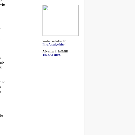
wie
e
r
Werben in haGalil?
Ihre Anzeige hier!
Advertize in haGalil?
Your Ad here!
s
 ab
ik
n
ene
e
n
de
i